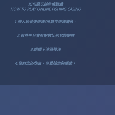
如何遊玩捕魚機遊戲
HOW TO PLAY ONLINE FISHING CASINO
1.登入帳號後選擇OB廳在選擇捕魚。
2.有些平台會有點數比例兌換提醒
3.選擇下注區投注
4.發射您的炮台，享受捕魚的樂趣。