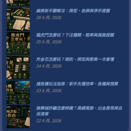
麻將新手觀察法：牌型、舍牌與停手提醒
28 6 月, 2026
龍虎鬥怎麼玩？下注種類、賠率與風險提醒
25 6 月, 2026
炸金花怎麼玩？規則、牌型與節奏一次看懂
24 6 月, 2026
捕魚機玩法指南：新手先懂倍率、魚種與預算
23 6 月, 2026
娛樂城詐騙怎麼辨識？黑網風險、出金異常與自
保清單
22 6 月, 2026