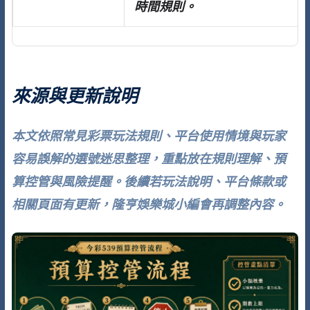
時間規則。
來源與更新說明
本文依照常見彩票玩法規則、平台使用情境與玩家
容易誤解的選號迷思整理，重點放在規則理解、預
算控管與風險提醒。後續若玩法說明、平台條款或
相關頁面有更新，隆亨娛樂城小編會再調整內容。