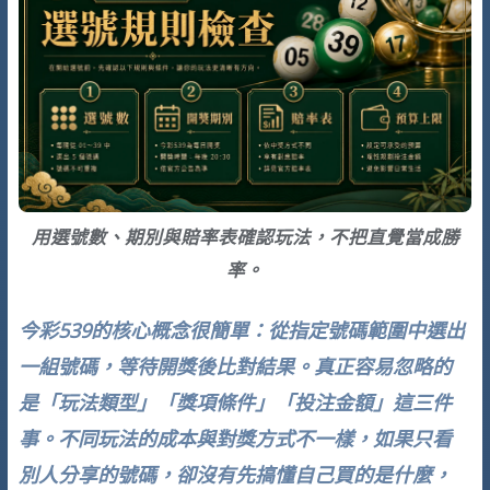
用選號數、期別與賠率表確認玩法，不把直覺當成勝
率。
今彩539的核心概念很簡單：從指定號碼範圍中選出
一組號碼，等待開獎後比對結果。真正容易忽略的
是「玩法類型」「獎項條件」「投注金額」這三件
事。不同玩法的成本與對獎方式不一樣，如果只看
別人分享的號碼，卻沒有先搞懂自己買的是什麼，