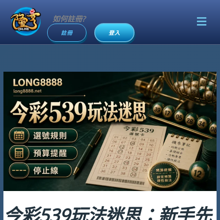
跳
Men
至
如何註冊?
主
註冊
登入
要
內
容
今彩539玩法迷思：新手先