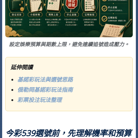
設定娛樂預算與期數上限，避免連續追號造成壓力。
延伸閱讀
基諾彩玩法與選號思路
俄勒岡基諾彩玩法指南
彩票投注玩法整理
今彩539選號前，先理解機率和預算