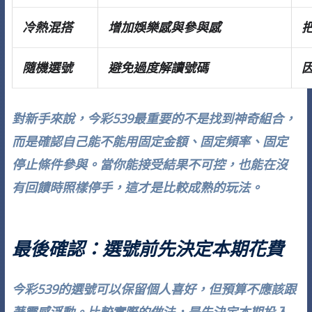
冷熱混搭
增加娛樂感與參與感
隨機選號
避免過度解讀號碼
對新手來說，今彩539最重要的不是找到神奇組合，
而是確認自己能不能用固定金額、固定頻率、固定
停止條件參與。當你能接受結果不可控，也能在沒
有回饋時照樣停手，這才是比較成熟的玩法。
最後確認：選號前先決定本期花費
今彩539的選號可以保留個人喜好，但預算不應該跟