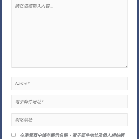
請
在
這
裡
輸
入
內
容...
Name*
電
子
郵
網
件
站
地
網
在
瀏覽器
中儲存顯示名稱、電子郵件地址及個人網站網
址