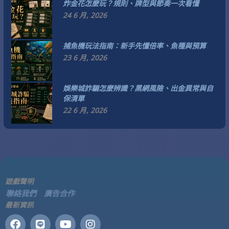
炸金花怎麼玩？規則、牌型與節奏一次看懂
24 6 月, 2026
捕魚機玩法指南：新手先懂倍率、魚種與預算
23 6 月, 2026
娛樂城詐騙怎麼辨識？黑網風險、出金異常與自
保清單
22 6 月, 2026
遊戲聲明
聯絡我們
廣告合作
最新資訊
F
L
Y
I
a
i
o
n