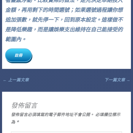
著靈感浮動。比較實際的做法，是先決定本期投入
金額，再用剩下的時間選號；如果選號過程讓你想
追加張數，就先停一下，回到原本設定。這樣做不
是降低樂趣，而是讓娛樂支出維持在自己能接受的
範圍內。
註冊
←
上一篇文章
下一篇文章
→
發佈留言
發佈留言必須填寫的電子郵件地址不會公開。
必填欄位標示
為
*