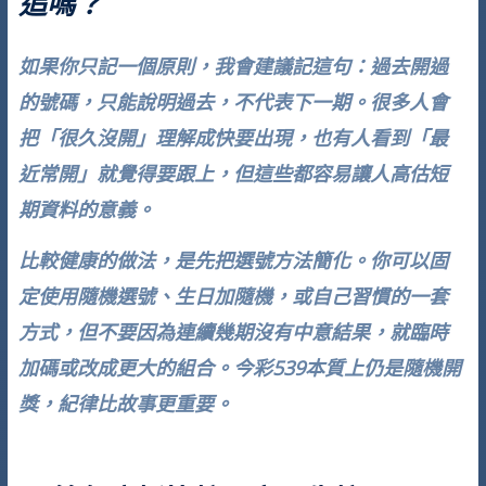
追嗎？
如果你只記一個原則，我會建議記這句：過去開過
的號碼，只能說明過去，不代表下一期。很多人會
把「很久沒開」理解成快要出現，也有人看到「最
近常開」就覺得要跟上，但這些都容易讓人高估短
期資料的意義。
比較健康的做法，是先把選號方法簡化。你可以固
定使用隨機選號、生日加隨機，或自己習慣的一套
方式，但不要因為連續幾期沒有中意結果，就臨時
加碼或改成更大的組合。今彩539本質上仍是隨機開
獎，紀律比故事更重要。