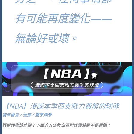
有可能再度變化——
無論好或壞。
【NBA】
淺
談
本
季
四
【NBA】淺談本季四支戰力費解的球隊
支
發佈留言
/
全部
/
龍亨娛樂
戰
力
遇到娛樂城詐騙？下面的方法教你區別娛樂城是不是黑網！
費