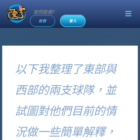
跳
Men
至
如何註冊?
主
註冊
登入
要
內
容
以下我整理了東部與
西部的兩支球隊，並
試圖對他們目前的情
況做一些簡單解釋，