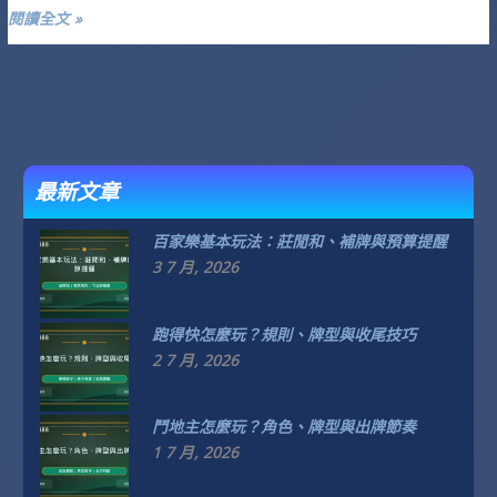
閱讀全文 »
解
的
球
隊
最新文章
百家樂基本玩法：莊閒和、補牌與預算提醒
3 7 月, 2026
跑得快怎麼玩？規則、牌型與收尾技巧
2 7 月, 2026
鬥地主怎麼玩？角色、牌型與出牌節奏
1 7 月, 2026