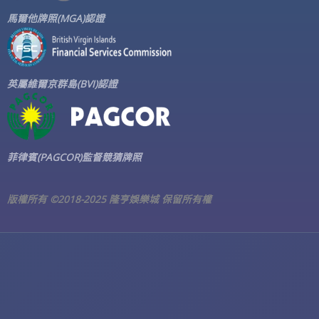
m
馬爾他牌照(MGA)認證
英屬維爾京群島(BVI)認證
菲律賓(PAGCOR)監督競猜牌照
版權所有 ©2018-2025 隆亨娛樂城 保留所有權