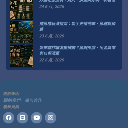
24 6 月, 2026
捕魚機玩法指南：新手先懂倍率、魚種與預
算
23 6 月, 2026
娛樂城詐騙怎麼辨識？黑網風險、出金異常
與自保清單
22 6 月, 2026
遊戲聲明
聯絡我們
廣告合作
最新資訊
F
L
Y
I
a
i
o
n
c
n
u
s