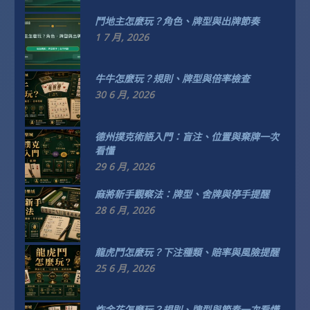
鬥地主怎麼玩？角色、牌型與出牌節奏
1 7 月, 2026
牛牛怎麼玩？規則、牌型與倍率檢查
30 6 月, 2026
德州撲克術語入門：盲注、位置與棄牌一次
看懂
29 6 月, 2026
麻將新手觀察法：牌型、舍牌與停手提醒
28 6 月, 2026
龍虎鬥怎麼玩？下注種類、賠率與風險提醒
25 6 月, 2026
炸金花怎麼玩？規則、牌型與節奏一次看懂