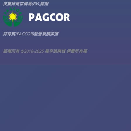
英屬維爾京群島(BVI)認證
菲律賓(PAGCOR)監督競猜牌照
版權所有 ©2018-2025 隆亨娛樂城 保留所有權