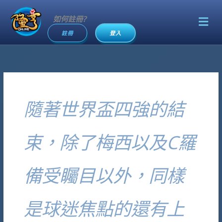
跳
Men
至
如何註冊?
主
註冊
登入
要
內
容
隨著世界盃四強的結
束，除了梅西以及C羅
備受矚目以外，同樣
是球迷焦點的還有上