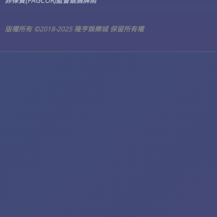
菲律賓(PAGCOR)監督競猜牌照
版權所有 ©2018-2025 隆亨娛樂城 保留所有權