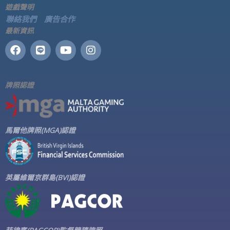
遊戲聲明
聯絡我們
廣告合作
最新資訊
F
L
Y
I
a
i
o
n
c
n
u
s
e
e
t
t
b
u
a
牌照認證
o
b
g
o
e
r
k
a
m
馬爾他牌照(MGA)認證
英屬維爾京群島(BVI)認證