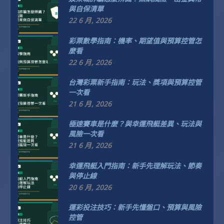
與自保清單
22 6 月, 2026
彩票數學指南：機率、期望值與預算控管怎
麼看
22 6 月, 2026
台灣彩票新手指南：玩法、獎項與預算控管
一次看
21 6 月, 2026
極速賽車是什麼？與幸運飛艇差異、玩法與
風險一次看
21 6 月, 2026
幸運飛艇入門指南：新手先理解玩法、節奏
與停止線
20 6 月, 2026
運彩投注技巧：新手先懂盤口、預算與風險
控管