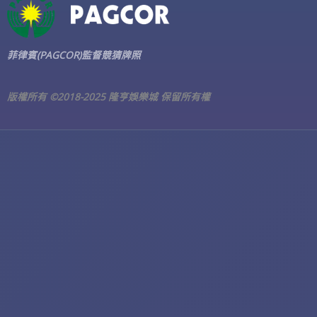
菲律賓(PAGCOR)監督競猜牌照
版權所有 ©2018-2025 隆亨娛樂城 保留所有權