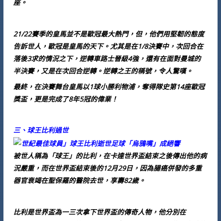
座。
21/22賽季的皇馬並不是歐冠最大熱門，但，他們用堅韌的態度
告訴世人，歐冠是皇馬的天下。尤其是在1/8決賽中，次回合在
落後3求的情況之下，逆轉車路士晉級4強，還有在面對曼城的
半決賽，又是在次回合逆轉。逆轉之王的稱號，令人驚嘆。
最終，在決賽舞台皇馬以1球小勝利物浦，奪得隊史第14座歐冠
獎盃，更是完成了8年5冠的偉業！
三、球王比利過世
被世人稱為「球王」的比利，在卡達世界盃結束之後傳出他的病
況嚴重，而在世界盃結束後的12月29日，因為腸癌併發的多重
器官衰竭在聖保羅的醫院去世，享壽82歲。
比利是世界盃為一三次拿下世界盃的傳奇人物，他分別在