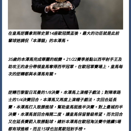
在皇馬逆襲拿到隊史第14座歐冠獎盃後，最大的功臣就是此前
輩球迷調侃「本澤貓」的本澤馬。
35歲的本澤馬完成華麗的蛻變。21/22賽季差點以西甲射手王及
助攻王的身分帶領皇馬奪得西甲冠軍，在歐冠軍賽場上，皇馬每
次的逆轉都與本澤馬有關。
逆轉巴黎聖日耳曼的1/8決賽，本澤馬上演帽子戲法；對陣車路
士的1/4決賽回合，本澤馬又再度上演帽子戲法，次回合延長
賽，本澤馬打入致勝進球，幫助皇馬挺進半決賽。對上曼城的半
決賽，本澤馬首回合梅開二度，讓皇馬保留晉級希望，而次回合
又在延長賽罰入致勝點球，總計本澤馬在歐冠淘汰賽中連續5場
都有球進帳，而且15球也加冕歐冠射手榜。