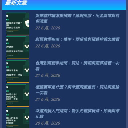
最新文章
娛樂城詐騙怎麼辨識？黑網風險、出金異常與自
保清單
22 6 月, 2026
彩票數學指南：機率、期望值與預算控管怎麼看
22 6 月, 2026
台灣彩票新手指南：玩法、獎項與預算控管一次
看
21 6 月, 2026
極速賽車是什麼？與幸運飛艇差異、玩法與風險
一次看
21 6 月, 2026
幸運飛艇入門指南：新手先理解玩法、節奏與停
止線
20 6 月, 2026