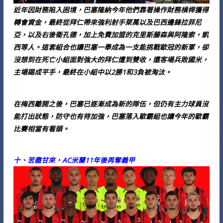
近年因財務陷入困境，巴塞隆納今年他們靠著操作財務槓桿獲得
轉會資金，最終從拜仁帶來強利射手萊萬以及巴西邊鋒拉菲尼
亞，以及右後衛孔德，加上免費加盟的克里斯藤森與阿隆索，凱
西等人。這套組合也讓巴塞一舉成為一支能挑戰歐冠的新軍，卻
沒想到在死亡小組面對強大的拜仁遭到雙收，還客場兵敗國米，
主場踢成平手，最終在小組中以2勝1和3負被淘汰。
在梅西離開之後，巴塞已逐漸成為新的隊伍，但仍有主力球員沒
能打出狀態，防守也有待加強，巴塞落入歐霸組也讓今年的歐霸
比賽相當有看頭。
十、苦盡甘來，AC米蘭11年後再奪義甲