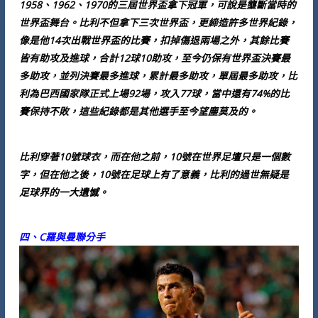
1958、1962、1970的三屆世界盃拿下冠軍，可說是壟斷當時的
世界盃舞台。比利不但拿下三次世界盃，更締造許多世界紀錄，
像是他14次出戰世界盃的比賽，扣掉傷退兩場之外，其餘比賽
皆有助攻及進球，合計12球10助攻，至今仍保有世界盃決賽最
多助攻，並列決賽最多進球，累計最多助攻，單屆最多助攻，比
利為巴西國家隊正式上場92場，攻入77球，當中還有74%的比
賽保持不敗，這些紀錄都是其他選手至今望塵莫及的。
比利穿著10號球衣，而在他之前，10號在世界足壇只是一個數
字，但在他之後，10號在足球上有了意義，比利的過世無疑是
足球界的一大遺憾。
四、C羅與曼聯分手