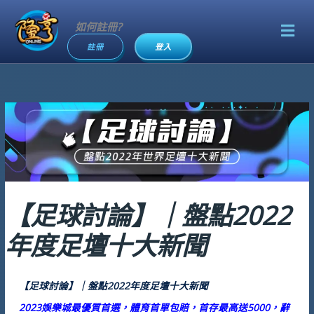
跳
Men
至
如何註冊?
主
註冊
登入
要
內
容
【足球討論】｜盤點2022
年度足壇十大新聞
【足球討論】｜盤點2022年度足壇十大新聞
2023娛樂城最優質首選，體育首單包賠，首存最高送5000，辭