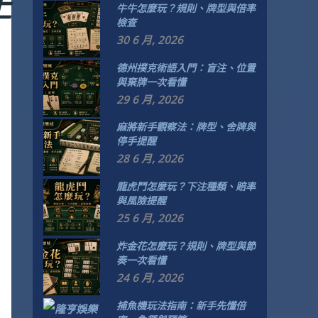
上
牛牛怎麼玩？規則、牌型與倍率
檢查
30 6 月, 2026
德州撲克術語入門：盲注、位置
與棄牌一次看懂
29 6 月, 2026
麻將新手觀察法：牌型、舍牌與
停手提醒
28 6 月, 2026
龍虎鬥怎麼玩？下注種類、賠率
與風險提醒
25 6 月, 2026
炸金花怎麼玩？規則、牌型與節
奏一次看懂
24 6 月, 2026
捕魚機玩法指南：新手先懂倍