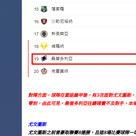
對陣方面，球隊在重返義甲後，有3次面對尤文圖斯，
零封，由此可見，桑普多利亞往績確實不及對手，本
尤文圖斯
尤文圖斯之前曾豪取聯賽8連勝，且這8場比賽球隊一