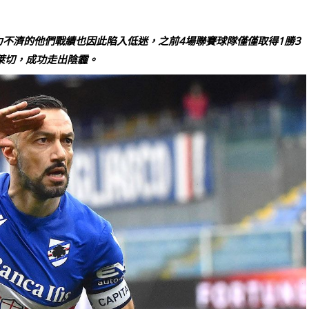
不濟的他們戰績也因此陷入低迷，之前4場聯賽球隊僅僅取得1勝3
萊切，成功走出陰霾。