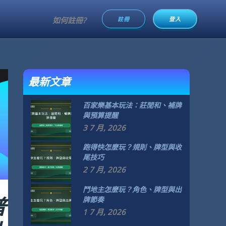
如何註冊?
註冊
登入
最新文章
百家樂基本玩法：莊閒和、補牌
與預算提醒
3 7 月, 2026
跑得快怎麼玩？規則、牌型與收
尾技巧
2 7 月, 2026
鬥地主怎麼玩？角色、牌型與出
普
牌節奏
1 7 月, 2026