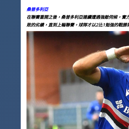
桑普多利亞
在聯賽重開之後，桑普多利亞連續遭遇強敵伺候，實力
敗的劣績，直到上輪聯賽，球隊才以2比1勉強的戰勝