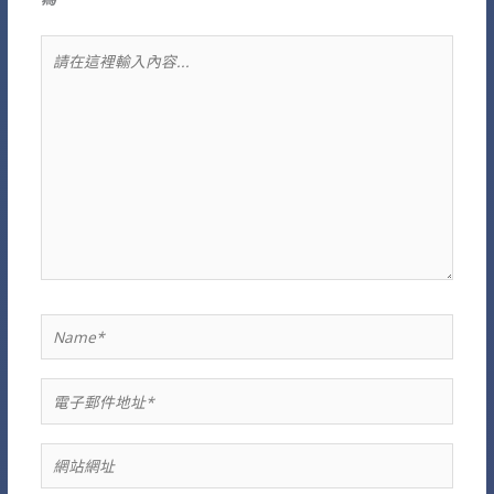
請
在
這
裡
輸
入
內
容...
Name*
電
子
郵
網
件
站