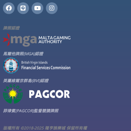
F
L
Y
I
a
i
o
n
c
n
u
s
e
e
t
t
b
u
a
牌照認證
o
b
g
o
e
r
k
a
m
馬爾他牌照(MGA)認證
英屬維爾京群島(BVI)認證
菲律賓(PAGCOR)監督競猜牌照
版權所有 ©2018-2025 隆亨娛樂城 保留所有權