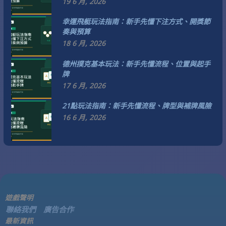
19 6 月, 2026
幸運飛艇玩法指南：新手先懂下注方式、開獎節
奏與預算
18 6 月, 2026
德州撲克基本玩法：新手先懂流程、位置與起手
牌
17 6 月, 2026
21點玩法指南：新手先懂流程、牌型與補牌風險
16 6 月, 2026
遊戲聲明
聯絡我們
廣告合作
最新資訊