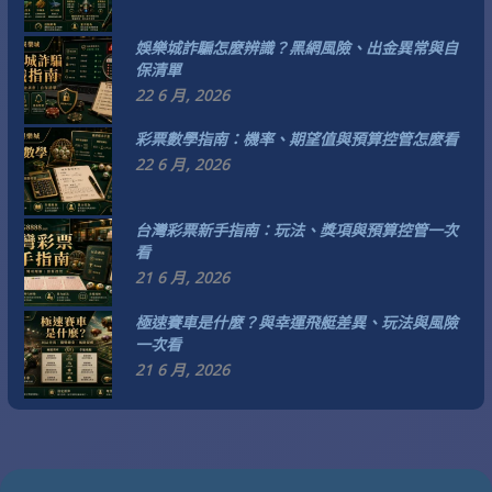
娛樂城詐騙怎麼辨識？黑網風險、出金異常與自
保清單
22 6 月, 2026
彩票數學指南：機率、期望值與預算控管怎麼看
22 6 月, 2026
台灣彩票新手指南：玩法、獎項與預算控管一次
看
21 6 月, 2026
極速賽車是什麼？與幸運飛艇差異、玩法與風險
一次看
21 6 月, 2026