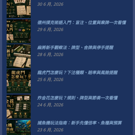
30 6 月, 2026
德州撲克術語入門：盲注、位置與棄牌一次看懂
29 6 月, 2026
麻將新手觀察法：牌型、舍牌與停手提醒
28 6 月, 2026
龍虎鬥怎麼玩？下注種類、賠率與風險提醒
25 6 月, 2026
炸金花怎麼玩？規則、牌型與節奏一次看懂
24 6 月, 2026
捕魚機玩法指南：新手先懂倍率、魚種與預算
23 6 月, 2026