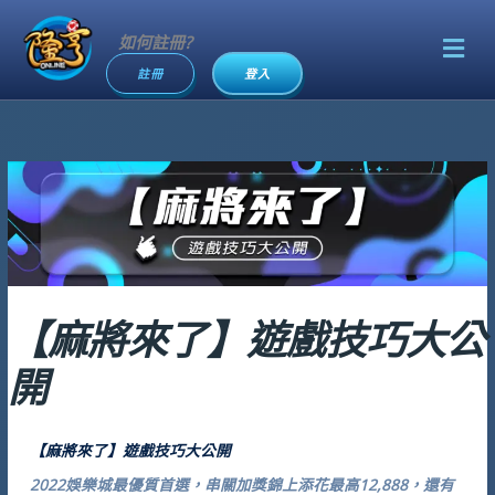
跳
Men
至
如何註冊?
主
註冊
登入
要
內
容
【麻將來了】遊戲技巧大公
開
【麻將來了】遊戲技巧大公開
2022娛樂城最優質首選，串關加獎錦上添花最高12,888，還有