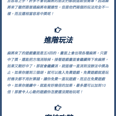
且容易上手，許多不會玩麻將的朋友們都說這款很簡單，因為麻
將來了雖然跟普通麻將有關連性，但是他們兩個的玩法完全不一
樣，而且還相當容易中獎呢！
進階玩法
麻將來了的遊戲畫面是五X四的，畫面上會出現各種麻將，只要
中了獎，還能把方塊消除掉，接著遊戲畫面會繼續降下來麻將，
如果又剛好中了，那就會繼續消，就這樣一直消到沒辦法中獎為
止，如果你連到三個胡，就可以進入免費遊戲，免費遊戲就是玩
好幾次都不用計算錢，讓你免費一直玩遊戲，而且在免費遊戲
中，如果你連續中，就能有好幾倍的加乘，最多還可以加到10
倍！那麼令人心動的遊戲你怎麼還沒開始玩呢！