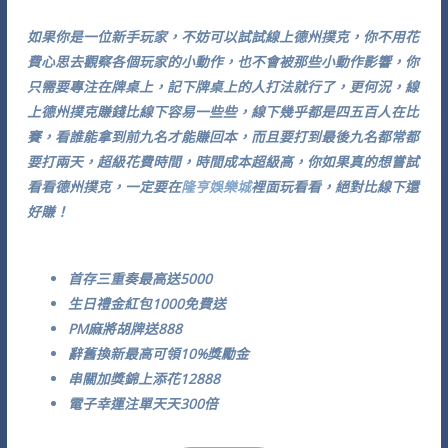
如果你是一位新手玩家，不妨可以試試線上德州撲克，你不用花
費心思去觀察各個玩家的小動作，也不會被那些小動作影響，你
只需要專注在牌桌上，記下牌桌上的人打法就行了，更何況，線
上德州撲克賺錢比線下容易一些些，線下幾乎都是四五百人在比
賽，看誰能拿到前九名才能賺回本，而且要打到最後九名都常都
要打兩天，超級花費時間，時間成本超級高，你如果真的想嘗試
看看德州撲克，一定要在
隆亨娛樂城
裡面玩看看，絕對比線下還
好賺！
首存三重奏最高送5000
生日禮金紅包1000免費送
PM麻將胡牌送888
辭舊換新最高可領10%獎勵金
串關加獎錦上添花12888
電子幸運注單天天300倍