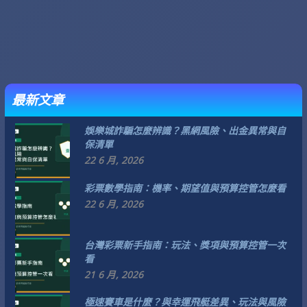
最新文章
娛樂城詐騙怎麼辨識？黑網風險、出金異常與自
保清單
22 6 月, 2026
彩票數學指南：機率、期望值與預算控管怎麼看
22 6 月, 2026
台灣彩票新手指南：玩法、獎項與預算控管一次
看
21 6 月, 2026
極速賽車是什麼？與幸運飛艇差異、玩法與風險