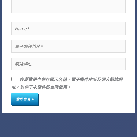
容...
Name*
電
子
郵
網
件
站
地
網
在
瀏覽器
中儲存顯示名稱、電子郵件地址及個人網站網
址
址
址，以供下次發佈留言時使用。
*