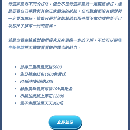
每個牌局有不同的打法，但也不是每個牌局就一定要這樣打，還
是要看自己手牌與其他玩家跟注的狀態，任何遊戲都沒有絕對與
一定要怎麼玩，這篇只是希望能幫助到那些還沒做功課的新手可
以初步了解每一局的差異。
若是你看完這篇對德州撲克又有更進一步的了解，不妨可以到
隆
亨娛樂城
裡面體驗看看德州撲克的魅力。
首存三重奏最高送5000
生日禮金紅包1000免費送
PM麻將胡牌送888
辭舊換新最高可領10%獎勵金
串關加獎錦上添花12888
電子幸運注單天天300倍
立即註冊