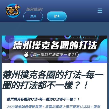
跳
Men
至
如何註冊?
主
註冊
登入
要
內
容
德州撲克各圈的打法–每一
圈的打法都不一樣？！
德州撲克各圈的打法–每一圈的打法都不一樣？！
2023娛樂城最優質首選，串關加獎錦上添花最高12,888，還有