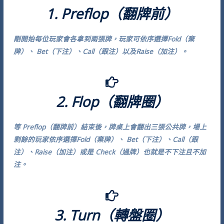
1. Preflop（翻牌前）
剛開始每位玩家會各拿到兩張牌，玩家可依序選擇Fold（棄
牌）、 Bet（下注）、Call（跟注）以及Raise（加注）。
2. Flop（翻牌圈）
等 Preflop（翻牌前）結束後，牌桌上會翻出三張公共牌，場上
剩餘的玩家依序選擇Fold（棄牌）、 Bet（下注）、Call（跟
注）、Raise（加注）或是 Check（過牌）也就是不下注且不加
注。
3. Turn（轉盤圈）