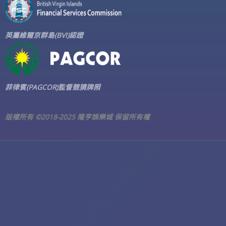
英屬維爾京群島(BVI)認證
菲律賓(PAGCOR)監督競猜牌照
版權所有 ©2018-2025 隆亨娛樂城 保留所有權