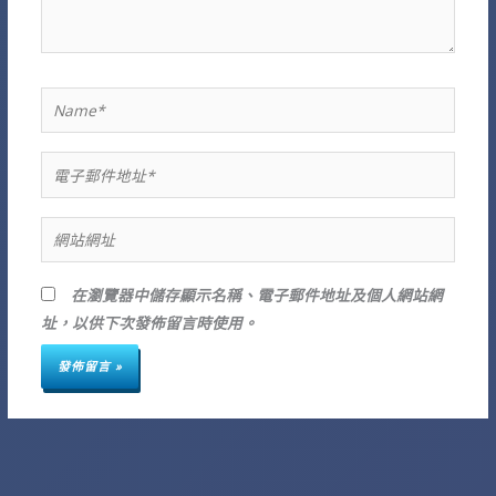
容...
Name*
電
子
郵
網
件
站
地
網
在
瀏覽器
中儲存顯示名稱、電子郵件地址及個人網站網
址
址
址，以供下次發佈留言時使用。
*