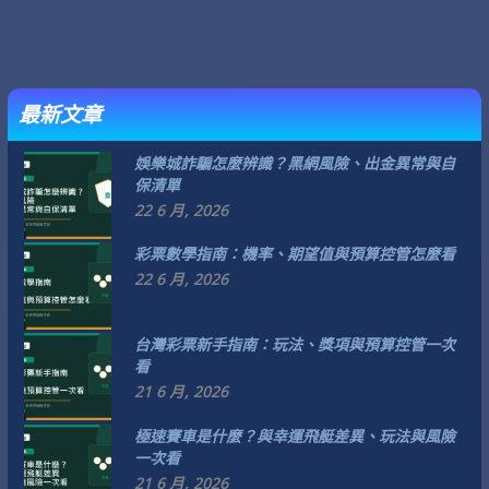
最新文章
娛樂城詐騙怎麼辨識？黑網風險、出金異常與自
保清單
22 6 月, 2026
彩票數學指南：機率、期望值與預算控管怎麼看
22 6 月, 2026
台灣彩票新手指南：玩法、獎項與預算控管一次
看
21 6 月, 2026
極速賽車是什麼？與幸運飛艇差異、玩法與風險
一次看
21 6 月, 2026