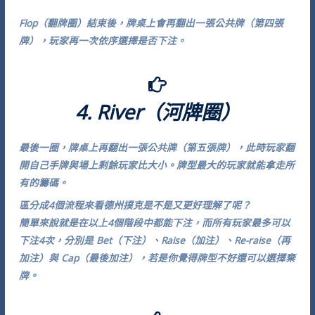
Flop（翻牌圈）結束後，牌桌上會再翻出一張公共牌（第四張
牌），玩家再一次依序選擇是否下注。
4. River（河牌圈）
最後一圈，牌桌上再翻出一張公共牌（第五張牌），此時玩家翻
開自己手牌與場上剩餘玩家比大小。牌型最大的玩家就能拿走所
有的籌碼。
區分成4個流程來看德州撲克是不是又更好理解了呢？
簡單來說就是在以上4個階段中都能下注，而所有玩家最多可以
下注4次，分別是
Bet（下注）
、
Raise（加注）
、
Re-raise（再
加注）
與
Cap（最後加注）
，若是你覺得牌型不好還可以選擇棄
牌。