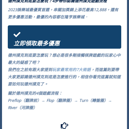
德州撲克到底要怎麼玩？4步帶你認識德州撲克遊戲流程
2023娛樂城最優質首選，串關加獎錦上添花最高12,888，還有
更多優惠活動，最優的內容都在隆亨娛樂城．
立即領取最多優惠
德州撲克到底要怎麼玩？想必是很多剛接觸棋牌遊戲的玩家心中
最大的疑惑了吧？
我們在之前有跟大家提到
玩家最常用的7大術語
，而這篇則要帶
大家更認識德州撲克到底是怎麼進行的，相信你看完這篇就知道
要如何玩德州撲克了。
關於德州撲克的4個遊戲流程：
Preflop（翻牌前）
→
Flop（翻牌圈）
→
Turn（轉盤圈）
→
River（河牌圈）