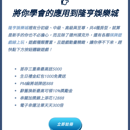
將你學會的應用到隆亨娛樂城
隆亨娛樂城
裡有分初級、中級、高級與至尊，共4種房型，就算
是新手的你也不必擔心，而且除了德州撲克外，還有各類
棋牌遊
戲線上玩
，遊戲種類豐富，且遊戲動畫精緻，讓你停不下來，趕
快點下方按鈕體驗遊戲！
首存三重奏最高送5000
生日禮金紅包1000免費送
PM麻將胡牌送888
辭舊換新最高可領10%獎勵金
串關加獎錦上添花12888
電子幸運注單天天300倍
立即註冊