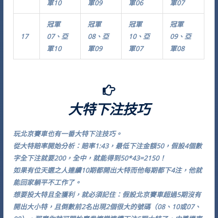
軍10
軍09
軍06
軍07
冠軍
冠軍
冠軍
冠軍
17
07、亞
08、亞
10、亞
09、亞
軍10
軍09
軍07
軍08
大特下注技巧
玩北京賽車也有一番大特下注技巧。
從大特賠率開始分析：賠率1:43，最低下注金額50，假設4個數
字全下注就要200，全中，就能得到50*43=2150！
如果有位天選之人連續10期都開出大特而他每期都下4注，他就
能回家躺平不工作了。
想要投大特且全獲利，就必須記住：假設北京賽車超過5期沒有
開出大小特，且倒數前2名出現2個很大的號碼（08、10或07、