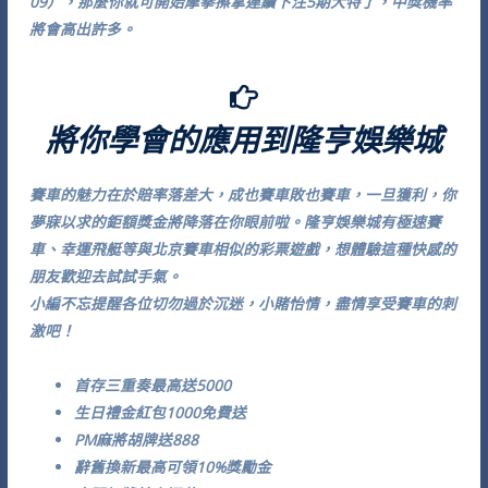
09），那麼你就可開始摩拳擦掌連續下注5期大特了，中獎機率
將會高出許多。
將你學會的應用到隆亨娛樂城
賽車的魅力在於賠率落差大，成也賽車敗也賽車，一旦獲利，你
夢寐以求的鉅額獎金將降落在你眼前啦。
隆亨娛樂城
有極速賽
車、幸運飛艇等與北京賽車相似的彩票遊戲，想體驗這種快感的
朋友歡迎去試試手氣。
小編不忘提醒各位切勿過於沉迷，小賭怡情，盡情享受賽車的刺
激吧！
首存三重奏最高送5000
生日禮金紅包1000免費送
PM麻將胡牌送888
辭舊換新最高可領10%獎勵金