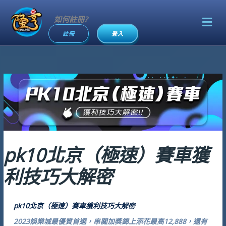
跳
Men
至
如何註冊?
主
註冊
登入
要
內
容
pk10北京（極速）賽車獲
利技巧大解密
pk10北京（極速）賽車獲利技巧大解密
2023娛樂城最優質首選，串關加獎錦上添花最高12,888，還有