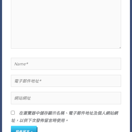
這
裡
輸
入
內
容...
Name*
電
子
郵
網
件
站
地
網
在
瀏覽器
中儲存顯示名稱、電子郵件地址及個人網站網
址
址
址，以供下次發佈留言時使用。
*