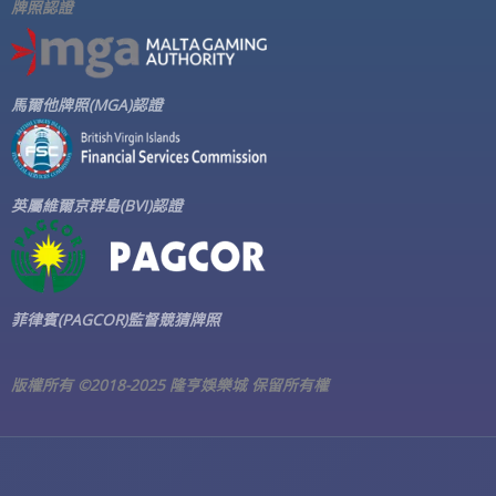
b
u
a
牌照認證
o
b
g
o
e
r
k
a
m
馬爾他牌照(MGA)認證
英屬維爾京群島(BVI)認證
菲律賓(PAGCOR)監督競猜牌照
版權所有 ©2018-2025 隆亨娛樂城 保留所有權