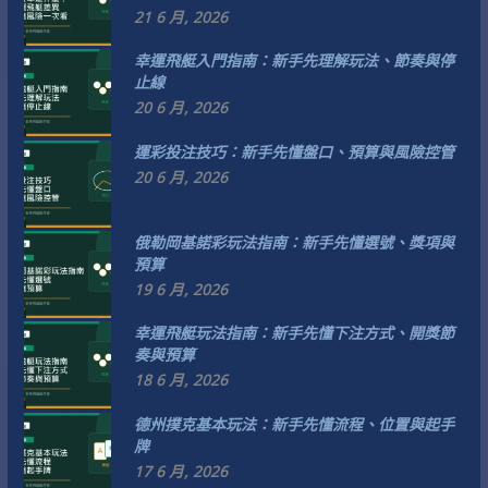
21 6 月, 2026
幸運飛艇入門指南：新手先理解玩法、節奏與停
止線
20 6 月, 2026
運彩投注技巧：新手先懂盤口、預算與風險控管
20 6 月, 2026
俄勒岡基諾彩玩法指南：新手先懂選號、獎項與
預算
19 6 月, 2026
幸運飛艇玩法指南：新手先懂下注方式、開獎節
奏與預算
18 6 月, 2026
德州撲克基本玩法：新手先懂流程、位置與起手
牌
17 6 月, 2026