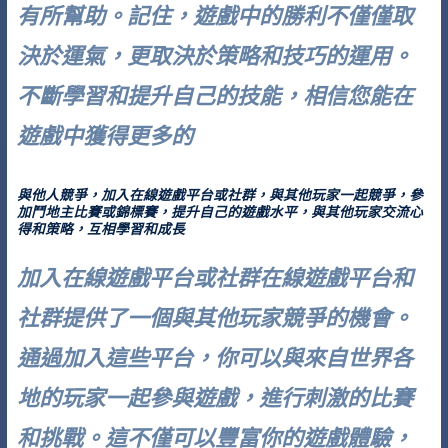
有所幫助。記住，遊戲中的勝利不僅僅取
決於運氣，更取決於策略和技巧的運用。
不斷學習和提升自己的技能，相信您能在
遊戲中獲得更多的
與他人競爭，加入在線遊戲平台或社群，與其他玩家一起競爭，參
加鬥地主比賽或錦標賽，提升自己的遊戲水平，與其他玩家交流心
得和策略，互相學習和成長
加入在線遊戲平台或社群在線遊戲平台和
社群提供了一個與其他玩家競爭的機會。
通過加入這些平台，你可以與來自世界各
地的玩家一起參與遊戲，進行刺激的比賽
和挑戰。這不僅可以豐富你的遊戲體驗，