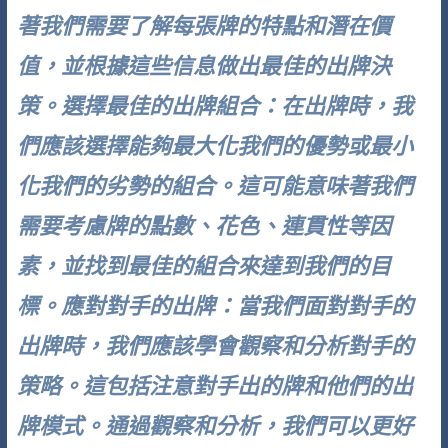
著我們需要了解每張牌的特點和潛在價
值，並根據這些信息做出最佳的出牌決
策。選擇最佳的出牌組合：在出牌時，我
們應該選擇能夠最大化我們的優勢或最小
化我們的劣勢的組合。這可能意味著我們
需要考慮牌的點數、花色、連貫性等因
素，並找到最佳的組合來達到我們的目
標。應對對手的出牌：當我們面對對手的
出牌時，我們應該學會觀察和分析對手的
策略。這包括注意對手出的牌和他們的出
牌模式。通過觀察和分析，我們可以更好