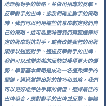
地理解對手的策略，並做出相應的反擊。
反擊對手的出牌：當我們確定對手的策略
時，我們可以利用這些信息來制定我們自
己的策略。這可能意味著我們需要選擇特
定的牌來對抗對手，或者改變我們的出牌
順序以迷惑對手。通過反擊對手的出牌，
我們可以改變遊戲的局勢並獲得更大的優
勢。學習基本策略是成為一名優秀牌手的
關鍵。通過掌握出牌的技巧和策略，我們
可以更好地評估手牌的價值，選擇最佳的
出牌組合，應對對手的出牌並反擊。無論