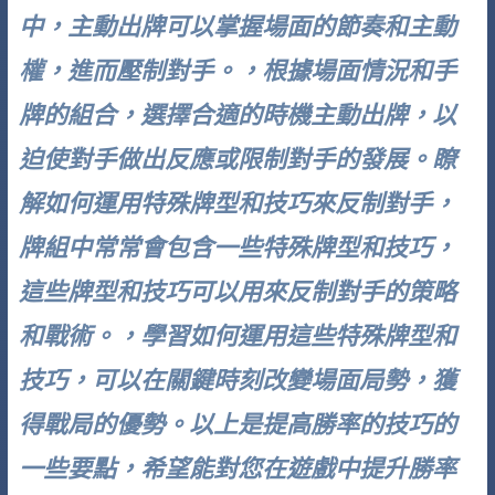
中，主動出牌可以掌握場面的節奏和主動
權，進而壓制對手。，根據場面情況和手
牌的組合，選擇合適的時機主動出牌，以
迫使對手做出反應或限制對手的發展。瞭
解如何運用特殊牌型和技巧來反制對手，
牌組中常常會包含一些特殊牌型和技巧，
這些牌型和技巧可以用來反制對手的策略
和戰術。，學習如何運用這些特殊牌型和
技巧，可以在關鍵時刻改變場面局勢，獲
得戰局的優勢。以上是提高勝率的技巧的
一些要點，希望能對您在遊戲中提升勝率