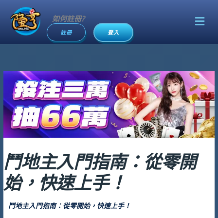
跳
Men
至
如何註冊?
主
註冊
登入
要
內
容
鬥地主入門指南：從零開
始，快速上手！
鬥地主入門指南：從零開始，快速上手！