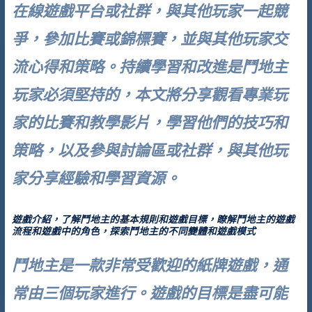
在線遊戲平台或社群，與其他玩家一起競
爭，參加比賽或錦標賽，並與其他玩家交
流心得和策略。持續學習和改進是鬥地主
玩家必須堅持的，本文將分享觀看專業玩
家的比賽和教學影片，學習他們的技巧和
策略，以及參與討論區或社群，與其他玩
家分享經驗和學習資源。
遊戲介紹，了解鬥地主的基本規則和遊戲目標，瞭解鬥地主的遊戲
流程和遊戲中的角色，探索鬥地主的不同變體和遊戲模式
鬥地主是一款非常受歡迎的紙牌遊戲，通
常由三個玩家進行。遊戲的目標是盡可能