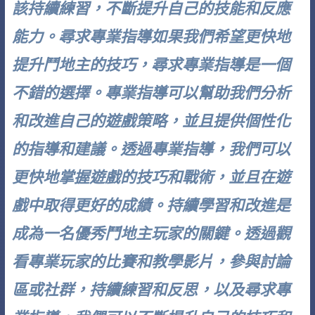
該持續練習，不斷提升自己的技能和反應
能力。尋求專業指導如果我們希望更快地
提升鬥地主的技巧，尋求專業指導是一個
不錯的選擇。專業指導可以幫助我們分析
和改進自己的遊戲策略，並且提供個性化
的指導和建議。透過專業指導，我們可以
更快地掌握遊戲的技巧和戰術，並且在遊
戲中取得更好的成績。持續學習和改進是
成為一名優秀鬥地主玩家的關鍵。透過觀
看專業玩家的比賽和教學影片，參與討論
區或社群，持續練習和反思，以及尋求專