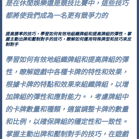
是在休閒娛樂還是競技比賽中，這些技巧
都將使我們成為一名更有競爭力的
提高勝率的技巧，學習如何有效地組織牌組和提高牌組的彈性，掌
握主動出牌和壓制對手的技巧，瞭解如何運用特殊牌型和技巧來反
制對手
學習如何有效地組織牌組和提高牌組的彈
性，瞭解遊戲中各種卡牌的特性和效果，
根據卡牌的特點和效果來組織牌組，以增
加牌組的彈性和應對能力。，考慮牌組中
的卡牌數量和種類，適當調整卡牌的數量
和比例，以確保牌組的穩定性和一致性。
掌握主動出牌和壓制對手的技巧，在遊戲