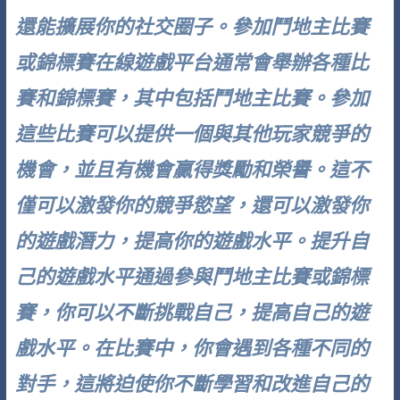
還能擴展你的社交圈子。參加鬥地主比賽
或錦標賽在線遊戲平台通常會舉辦各種比
賽和錦標賽，其中包括鬥地主比賽。參加
這些比賽可以提供一個與其他玩家競爭的
機會，並且有機會贏得獎勵和榮譽。這不
僅可以激發你的競爭慾望，還可以激發你
的遊戲潛力，提高你的遊戲水平。提升自
己的遊戲水平通過參與鬥地主比賽或錦標
賽，你可以不斷挑戰自己，提高自己的遊
戲水平。在比賽中，你會遇到各種不同的
對手，這將迫使你不斷學習和改進自己的