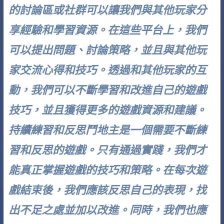
的討論區或社群可以讓我們與其他玩家分
享經驗和學習資源。在這些平台上，我們
可以提出問題、討論策略，並且與其他玩
家交流心得和技巧。透過和其他玩家的互
動，我們可以不斷學習和改進自己的遊戲
技巧，並且獲得更多的遊戲資源和建議。
持續練習和反思鬥地主是一個需要不斷練
習和反思的遊戲。只有通過實踐，我們才
能真正掌握遊戲的技巧和策略。在每次遊
戲結束後，我們應該反思自己的表現，找
出不足之處並加以改進。同時，我們也應