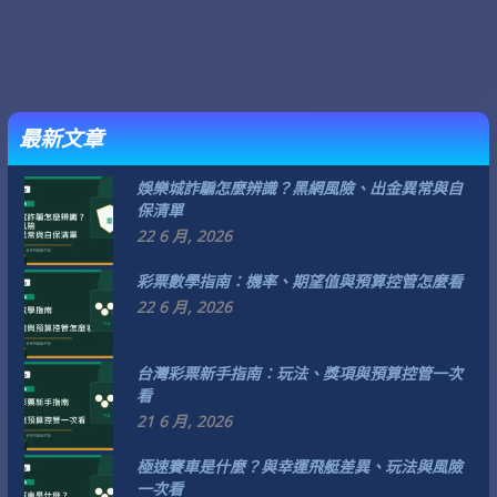
最新文章
娛樂城詐騙怎麼辨識？黑網風險、出金異常與自
保清單
22 6 月, 2026
彩票數學指南：機率、期望值與預算控管怎麼看
22 6 月, 2026
台灣彩票新手指南：玩法、獎項與預算控管一次
看
21 6 月, 2026
極速賽車是什麼？與幸運飛艇差異、玩法與風險
一次看