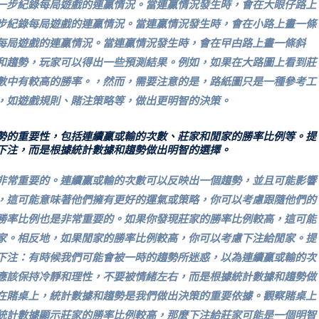
一步紀錄每局遊戲的連贏情況。當連贏情況發生時，會在大眼仔路上
步紀錄每局遊戲的連贏情況。當連贏情況發生時，會在小路上畫一條
每局遊戲的連贏情況。當連贏情況發生時，會在曱甴路上畫一條斜
和趨勢，玩家可以得出一些預測結果。例如，如果在大路圖上看到莊
數中有較高的勝率。，然而，需要注意的是，路紙圖只是一種參考工
，如遊戲規則、賭注策略等，做出更明智的決策。
勢的重要性，包括連續贏或輸的次數、莊家和閒家的勝率比例等。提
下注，而是根據統計數據和趨勢做出明智的選擇。
非常重要的。連續贏或輸的次數可以反映出一個趨勢，並且可能影響
，這可能意味著他們擁有更好的運氣或策略，你可以考慮跟隨他們的
勝率比例也是非常重要的。如果你發現莊家的勝率比例較高，這可能
家。相反地，如果閒家的勝率比例較高，你可以考慮下注給閒家。提
下注：有時候我們可能會被一時的趨勢所迷惑，以為連續贏或輸的次
應該保持冷靜和理性，不要被情緒左右，而是根據統計數據和趨勢做
在賭桌上，統計數據和趨勢是我們做出決策的重要依據。觀察賭桌上
統計數據顯示莊家的勝率比例較高，那麼下注給莊家可能是一個明智