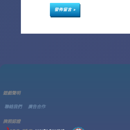
件
地
址
*
遊戲聲明
聯絡我們
廣告合作
牌照認證