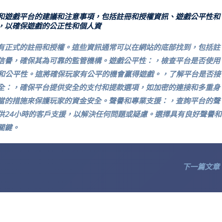
和遊戲平台的建議和注意事項，包括註冊和授權資訊、遊戲公平性和
，以確保遊戲的公正性和個人資
有正式的註冊和授權。這些資訊通常可以在網站的底部找到，包括註
信譽，確保其為可靠的監管機構。遊戲公平性：，檢查平台是否使用
性和公平性。這將確保玩家有公平的機會贏得遊戲。，了解平台是否接
全：，確保平台提供安全的支付和提款選項，如加密的連接和多重身
當的措施來保護玩家的資金安全。聲譽和專業支援：，查詢平台的聲
供24小時的客戶支援，以解決任何問題或疑慮。選擇具有良好聲譽和
關鍵。
下一篇文章