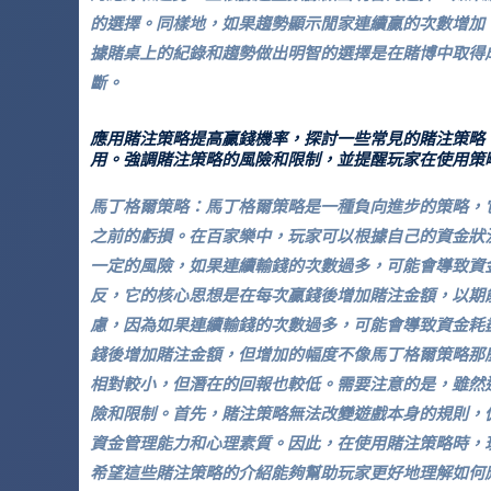
的選擇。同樣地，如果趨勢顯示閒家連續贏的次數增加
據賭桌上的紀錄和趨勢做出明智的選擇是在賭博中取得
斷。
應用賭注策略提高贏錢機率，探討一些常見的賭注策略
用。強調賭注策略的風險和限制，並提醒玩家在使用策
馬丁格爾策略：馬丁格爾策略是一種負向進步的策略，
之前的虧損。在百家樂中，玩家可以根據自己的資金狀
一定的風險，如果連續輸錢的次數過多，可能會導致資
反，它的核心思想是在每次贏錢後增加賭注金額，以期
慮，因為如果連續輸錢的次數過多，可能會導致資金耗
錢後增加賭注金額，但增加的幅度不像馬丁格爾策略那
相對較小，但潛在的回報也較低。需要注意的是，雖然
險和限制。首先，賭注策略無法改變遊戲本身的規則，
資金管理能力和心理素質。因此，在使用賭注策略時，
希望這些賭注策略的介紹能夠幫助玩家更好地理解如何