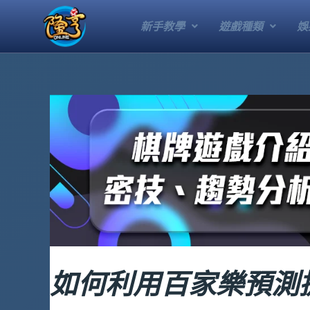
跳
新手教學
遊戲種類
娛
至
主
要
內
容
如何利用百家樂預測