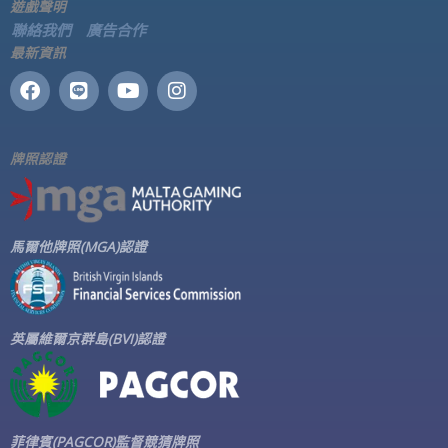
遊戲聲明
聯絡我們
廣告合作
最新資訊
F
L
Y
I
a
i
o
n
c
n
u
s
e
e
t
t
b
u
a
牌照認證
o
b
g
o
e
r
k
a
m
馬爾他牌照(MGA)認證
英屬維爾京群島(BVI)認證
菲律賓(PAGCOR)監督競猜牌照