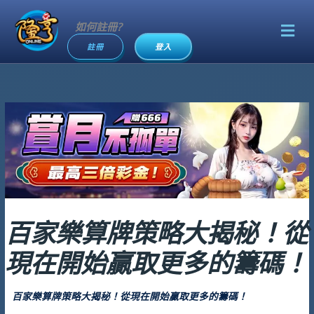
跳
Men
至
如何註冊?
主
註冊
登入
要
內
容
百家樂算牌策略大揭秘！從
現在開始贏取更多的籌碼！
百家樂算牌策略大揭秘！從現在開始贏取更多的籌碼！