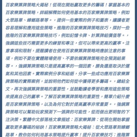
百家樂算牌策略大揭秘！從現在開始贏取更多的籌碼！掌握基本的
百家樂算牌策略，詳細解釋如何使用基本的百家樂算牌策略，例如
大眾路單、蟑螂路單等。，提供一些實際的例子和圖表，讓讀者更
容易理解和應用這些策略。進階的百家樂算牌策略技巧，探討一些
進階的百家樂算牌策略技巧，例如記憶卡牌、計算牌組價值等。，
強調這些技巧需要更多的練習和專注，但可以帶來更高的贏率。注
意事項和限制，提醒讀者在使用百家樂算牌策略時應該注意的事
項，例如不要在實體賭場使用、不要依賴算牌策略完全預測結果
等。，強調算牌策略只是提高贏率的一個因素，勝負還是取決於運
氣和其他因素。實際案例分享和結語，分享一些成功應用百家樂算
牌策略的實際案例，並說明他們如何從中獲得更多籌碼。，總結全
文，再次強調算牌策略的重要性，並鼓勵讀者學習和應用這些策略
來提高自己的贏率。了解百家樂算牌策略的重要性，簡單介紹什麼
是百家樂算牌策略，以及為何它對於提高贏率非常重要。，強調算
牌策略可以幫助玩家預測下一張牌的可能性，從而做出更明智的下
注決策。繁體中文部落格文章描述：百家樂算牌：從現在開始掌握
贏取更多籌碼的秘訣！百家樂算牌策略大揭秘：從大眾路單到蟑螂
路單，教你如何利用基本策略提升贏率！提升百家樂技巧：進階算