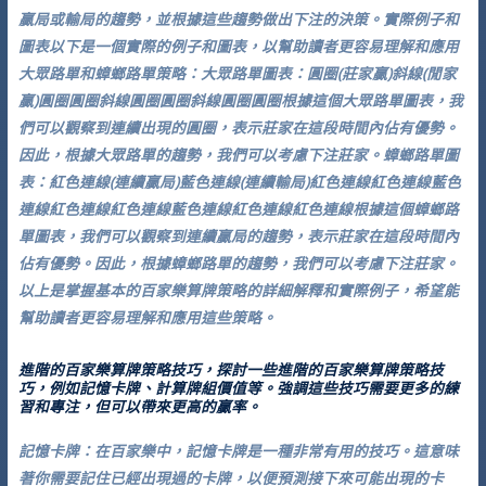
贏局或輸局的趨勢，並根據這些趨勢做出下注的決策。實際例子和
圖表以下是一個實際的例子和圖表，以幫助讀者更容易理解和應用
大眾路單和蟑螂路單策略：大眾路單圖表：圓圈(莊家贏)斜線(閒家
贏)圓圈圓圈斜線圓圈圓圈斜線圓圈圓圈根據這個大眾路單圖表，我
們可以觀察到連續出現的圓圈，表示莊家在這段時間內佔有優勢。
因此，根據大眾路單的趨勢，我們可以考慮下注莊家。蟑螂路單圖
表：紅色連線(連續贏局)藍色連線(連續輸局)紅色連線紅色連線藍色
連線紅色連線紅色連線藍色連線紅色連線紅色連線根據這個蟑螂路
單圖表，我們可以觀察到連續贏局的趨勢，表示莊家在這段時間內
佔有優勢。因此，根據蟑螂路單的趨勢，我們可以考慮下注莊家。
以上是掌握基本的百家樂算牌策略的詳細解釋和實際例子，希望能
幫助讀者更容易理解和應用這些策略。
進階的百家樂算牌策略技巧，探討一些進階的百家樂算牌策略技
巧，例如記憶卡牌、計算牌組價值等。強調這些技巧需要更多的練
習和專注，但可以帶來更高的贏率。
記憶卡牌：在百家樂中，記憶卡牌是一種非常有用的技巧。這意味
著你需要記住已經出現過的卡牌，以便預測接下來可能出現的卡