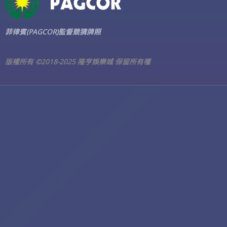
菲律賓(PAGCOR)監督競猜牌照
版權所有 ©2018-2025 隆亨娛樂城 保留所有權