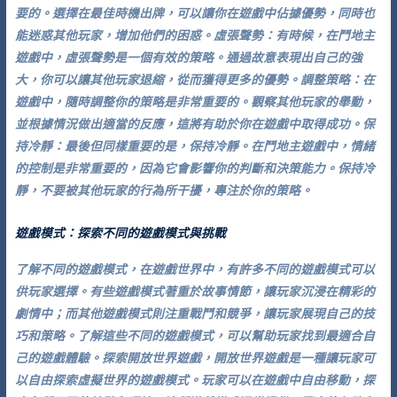
要的。選擇在最佳時機出牌，可以讓你在遊戲中佔據優勢，同時也
能迷惑其他玩家，增加他們的困惑。虛張聲勢：有時候，在鬥地主
遊戲中，虛張聲勢是一個有效的策略。通過故意表現出自己的強
大，你可以讓其他玩家退縮，從而獲得更多的優勢。調整策略：在
遊戲中，隨時調整你的策略是非常重要的。觀察其他玩家的舉動，
並根據情況做出適當的反應，這將有助於你在遊戲中取得成功。保
持冷靜：最後但同樣重要的是，保持冷靜。在鬥地主遊戲中，情緒
的控制是非常重要的，因為它會影響你的判斷和決策能力。保持冷
靜，不要被其他玩家的行為所干擾，專注於你的策略。
遊戲模式：探索不同的遊戲模式與挑戰
了解不同的遊戲模式，在遊戲世界中，有許多不同的遊戲模式可以
供玩家選擇。有些遊戲模式著重於故事情節，讓玩家沉浸在精彩的
劇情中；而其他遊戲模式則注重戰鬥和競爭，讓玩家展現自己的技
巧和策略。了解這些不同的遊戲模式，可以幫助玩家找到最適合自
己的遊戲體驗。探索開放世界遊戲，開放世界遊戲是一種讓玩家可
以自由探索虛擬世界的遊戲模式。玩家可以在遊戲中自由移動，探