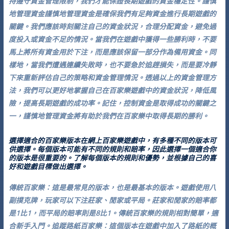
持遵守資金管理限制，我們才能保證長期遊戲的資金穩定性。謹慎
地管理資金謹慎地管理資金是確保我們有足夠資金進行長期遊戲的
關鍵。我們應該時刻關注自己的資金狀況，合理分配資金，避免過
度投入或資金不足的情況。當我們在遊戲中獲得一些勝利時，不要
馬上將所有資金用於下注，而是應該保留一部分作為備用資金。同
樣地，當我們遭遇連續失敗時，也不要急於追趕損失，而是要冷靜
下來重新評估自己的策略和資金管理情況。透過以上的資金管理方
法，我們可以更好地掌握自己在百家樂遊戲中的資金狀況，降低風
險，提高長期遊戲的成功率。記住，控制資金是取得成功的關鍵之
一，謹慎地管理資金將有助於我們在百家樂中取得長期的勝利。
選擇適合的百家樂版本在網上百家樂遊戲中，有多種不同的版本可
供選擇。每個版本可能有不同的規則和賠率，因此選擇一個適合你
的版本是很重要的。了解每個版本的規則和優勢，並根據自己的喜
好和遊戲目標做出選擇。
傳統百家樂：這是最常見的版本，也是最基本的版本。遊戲使用八
副撲克牌，玩家可以下注莊家、閒家或平局。莊家和閒家的賠率都
是1比1，而平局的賠率則是8比1。傳統百家樂的規則相對簡單，適
合新手入門。追蹤路紙百家樂：這個版本在遊戲中加入了路紙的概