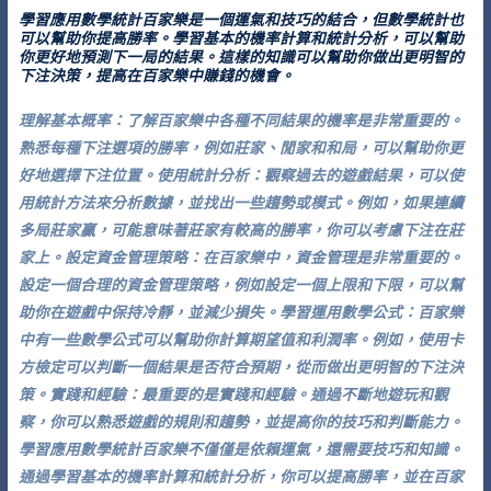
學習應用數學統計百家樂是一個運氣和技巧的結合，但數學統計也
可以幫助你提高勝率。學習基本的機率計算和統計分析，可以幫助
你更好地預測下一局的結果。這樣的知識可以幫助你做出更明智的
下注決策，提高在百家樂中賺錢的機會。
理解基本概率：了解百家樂中各種不同結果的機率是非常重要的。
熟悉每種下注選項的勝率，例如莊家、閒家和和局，可以幫助你更
好地選擇下注位置。使用統計分析：觀察過去的遊戲結果，可以使
用統計方法來分析數據，並找出一些趨勢或模式。例如，如果連續
多局莊家贏，可能意味著莊家有較高的勝率，你可以考慮下注在莊
家上。設定資金管理策略：在百家樂中，資金管理是非常重要的。
設定一個合理的資金管理策略，例如設定一個上限和下限，可以幫
助你在遊戲中保持冷靜，並減少損失。學習運用數學公式：百家樂
中有一些數學公式可以幫助你計算期望值和利潤率。例如，使用卡
方檢定可以判斷一個結果是否符合預期，從而做出更明智的下注決
策。實踐和經驗：最重要的是實踐和經驗。通過不斷地遊玩和觀
察，你可以熟悉遊戲的規則和趨勢，並提高你的技巧和判斷能力。
學習應用數學統計百家樂不僅僅是依賴運氣，還需要技巧和知識。
通過學習基本的機率計算和統計分析，你可以提高勝率，並在百家