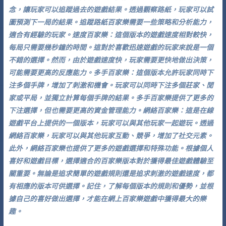
念，讓玩家可以追蹤過去的遊戲結果。透過觀察路紙，玩家可以試
圖預測下一局的結果。追蹤路紙百家樂需要一些策略和分析能力，
適合有經驗的玩家。速度百家樂：這個版本的遊戲速度相對較快，
每局只需要幾秒鐘的時間。這對於喜歡迅速遊戲的玩家來說是一個
不錯的選擇。然而，由於遊戲速度快，玩家需要更快地做出決策，
可能需要更高的反應能力。多手百家樂：這個版本允許玩家同時下
注多個手牌，增加了刺激和機會。玩家可以同時下注多個莊家、閒
家或平局，並獨立計算每個手牌的結果。多手百家樂提供了更多的
下注選擇，但也需要更高的資金管理能力。網絡百家樂：這是在線
遊戲平台上提供的一個版本，玩家可以與其他玩家一起遊玩。透過
網絡百家樂，玩家可以與其他玩家互動、競爭，增加了社交元素。
此外，網絡百家樂也提供了更多的遊戲選擇和特殊功能。根據個人
喜好和遊戲目標，選擇適合的百家樂版本對於獲得最佳遊戲體驗至
關重要。無論是追求簡單的遊戲規則還是追求刺激的遊戲速度，都
有相應的版本可供選擇。記住，了解每個版本的規則和優勢，並根
據自己的喜好做出選擇，才能在網上百家樂遊戲中獲得最大的樂
趣。