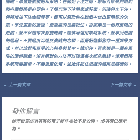
關鍵。學習遊戲規則和策略：在開始下注之前，瞭解百家樂的規則
和各種策略是必要的。了解何時下注閒家或莊家，何時停止下注，
何時增加下注金額等等，都可以幫助你在遊戲中做出更明智的決
策。享受遊戲的過程：最重要的是要記住，百家樂是一個有風險的
遊戲，並不保證每次都能賺錢。謹慎地運用策略系統，並享受遊戲
的過程。不要過度沉迷於贏錢的念頭，而是把遊戲當作一種娛樂方
式，並以放鬆和享受的心態參與其中。請記住，百家樂是一種有風
險的賭博遊戲，沒有絕對的方法可以確保每次都能賺錢。使用策略
系統時要謹慎，不要過度依賴，並始終記住遊戲的結果是隨機的。
←
上一篇文章
下一篇文章
→
發佈留言
發佈留言必須填寫的電子郵件地址不會公開。
必填欄位標示
為
*