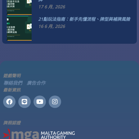
17 6 月, 2026
21點玩法指南：新手先懂流程、牌型與補牌風險
16 6 月, 2026
遊戲聲明
聯絡我們
廣告合作
最新資訊
F
L
Y
I
a
i
o
n
c
n
u
s
e
e
t
t
b
u
a
牌照認證
o
b
g
o
e
r