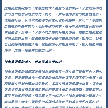
捕魚機遊戲的魅力：探索這個令人著迷的遊戲世界，了解捕魚機遊
戲的基本概念和遊戲方式。技巧一：如何選擇合適的捕魚機遊戲，
從遊戲特色、玩法和獎勵等方面做出明智的選擇。技巧二：掌握捕
魚機遊戲的基本技巧，包括準確的射擊、適時的使用技能和控制射
擊範圍等。策略一：了解不同魚類的特性與價值，根據魚類的難度
和價值選擇目標，提高捕獲效率和獲得更高的獎勵。策略二：發展
自己的捕魚機遊戲策略，包括適應不同場景和關卡、提升技術和策
略等，成為一個優秀的捕魚玩家。
捕魚機遊戲的魅力：什麼是捕魚機遊戲？
捕魚機遊戲的起源與定義捕魚機遊戲是一種在電子遊戲平台上玩的
遊戲，玩家需要操作一個虛擬的捕魚機來捕捉各種不同的魚類。這
種遊戲在亞洲地區非常受歡迎，尤其在街機遊戲廳中常見。捕魚機
遊戲通常具有簡單易懂的玩法和豐富多樣的魚類種類，讓玩家可以
享受到刺激和樂趣。簡單易上手的遊戲方式捕魚機遊戲的遊戲方式
非常簡單，玩家只需要使用搖桿或按鍵來控制捕魚機的移動和射
擊。畫面中會出現各種魚類，玩家需要準確地瞄準並射擊，以捕捉