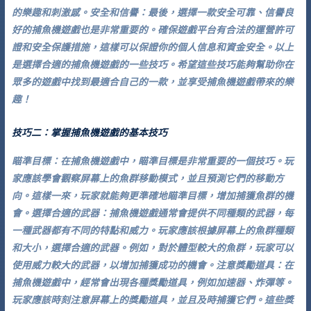
的樂趣和刺激感。安全和信譽：最後，選擇一款安全可靠、信譽良
好的捕魚機遊戲也是非常重要的。確保遊戲平台有合法的運營許可
證和安全保護措施，這樣可以保證你的個人信息和資金安全。以上
是選擇合適的捕魚機遊戲的一些技巧。希望這些技巧能夠幫助你在
眾多的遊戲中找到最適合自己的一款，並享受捕魚機遊戲帶來的樂
趣！
技巧二：掌握捕魚機遊戲的基本技巧
瞄準目標：在捕魚機遊戲中，瞄準目標是非常重要的一個技巧。玩
家應該學會觀察屏幕上的魚群移動模式，並且預測它們的移動方
向。這樣一來，玩家就能夠更準確地瞄準目標，增加捕獲魚群的機
會。選擇合適的武器：捕魚機遊戲通常會提供不同種類的武器，每
一種武器都有不同的特點和威力。玩家應該根據屏幕上的魚群種類
和大小，選擇合適的武器。例如，對於體型較大的魚群，玩家可以
使用威力較大的武器，以增加捕獲成功的機會。注意獎勵道具：在
捕魚機遊戲中，經常會出現各種獎勵道具，例如加速器、炸彈等。
玩家應該時刻注意屏幕上的獎勵道具，並且及時捕獲它們。這些獎