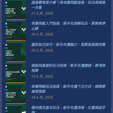
極速賽車是什麼？與幸運飛艇差異、玩法與風險
一次看
21 6 月, 2026
幸運飛艇入門指南：新手先理解玩法、節奏與停
止線
20 6 月, 2026
運彩投注技巧：新手先懂盤口、預算與風險控管
20 6 月, 2026
俄勒岡基諾彩玩法指南：新手先懂選號、獎項與
預算
19 6 月, 2026
幸運飛艇玩法指南：新手先懂下注方式、開獎節
奏與預算
18 6 月, 2026
德州撲克基本玩法：新手先懂流程、位置與起手
牌