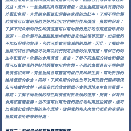
效益。另外，一些魚類則具有觀賞價值，這些魚類通常具有獨特的
外觀和色彩，非常適合觀賞和飼養在家裡的魚缸中。了解不同魚類
的價值可以幫助我們更好地利用它們的特性和價值。魚類的保育：
了解不同魚類的特性和價值還可以幫助我們更好地保育這些珍貴的
資源。一些魚類可能面臨過度捕撈和棲息地破壞等問題，如果我們
不加以保護和管理，它們可能會面臨滅絕的風險。因此，了解這些
魚類的特性和價值可以幫助我們制定相應的保育措施，確保它們的
生存和繁衍。魚類的食用價值：最後，了解不同魚類的特性和價值
還可以幫助我們更好地選擇食用的魚類。不同的魚類具有不同的營
養價值和風味，有些魚類含有豐富的蛋白質和維生素，有助於我們
維持健康的飲食。同時，了解魚類的特性也可以幫助我們選擇環保
和可持續的食材，確保我們的飲食選擇不會對環境產生負面影響。
總結：了解不同魚類的特性與價值對於魚類的選擇、飼養、保育和
食用都至關重要。這不僅可以幫助我們更好地利用這些資源，還可
以保護和維護魚類的生存環境，確保我們和未來世代都能夠享受到
魚類資源所帶來的好處。
策略二：發展自己的捕魚機遊戲策略