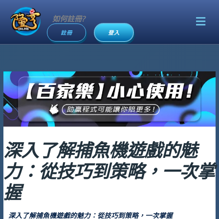
跳
Men
至
如何註冊?
主
註冊
登入
要
內
容
深入了解捕魚機遊戲的魅
力：從技巧到策略，一次掌
握
深入了解捕魚機遊戲的魅力：從技巧到策略，一次掌握