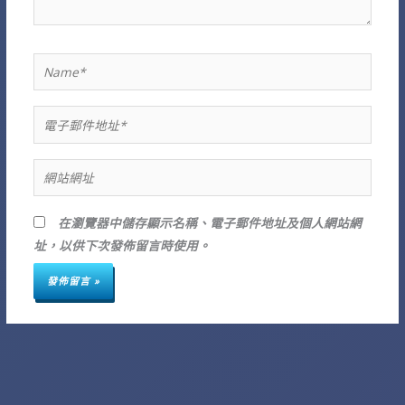
Name*
電
子
郵
網
件
站
地
網
在
瀏覽器
中儲存顯示名稱、電子郵件地址及個人網站網
址
址
址，以供下次發佈留言時使用。
*