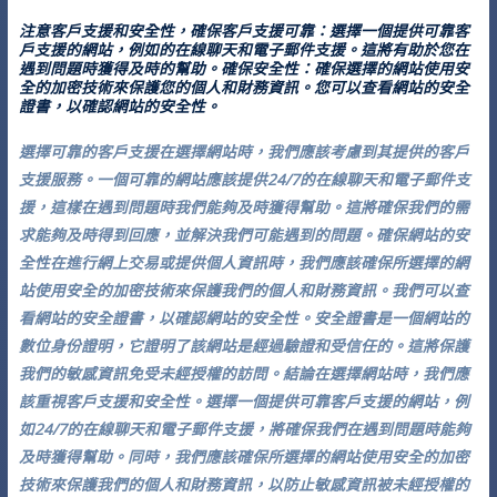
注意客戶支援和安全性，確保客戶支援可靠：選擇一個提供可靠客
戶支援的網站，例如的在線聊天和電子郵件支援。這將有助於您在
遇到問題時獲得及時的幫助。確保安全性：確保選擇的網站使用安
全的加密技術來保護您的個人和財務資訊。您可以查看網站的安全
證書，以確認網站的安全性。
選擇可靠的客戶支援在選擇網站時，我們應該考慮到其提供的客戶
支援服務。一個可靠的網站應該提供24/7的在線聊天和電子郵件支
援，這樣在遇到問題時我們能夠及時獲得幫助。這將確保我們的需
求能夠及時得到回應，並解決我們可能遇到的問題。確保網站的安
全性在進行網上交易或提供個人資訊時，我們應該確保所選擇的網
站使用安全的加密技術來保護我們的個人和財務資訊。我們可以查
看網站的安全證書，以確認網站的安全性。安全證書是一個網站的
數位身份證明，它證明了該網站是經過驗證和受信任的。這將保護
我們的敏感資訊免受未經授權的訪問。結論在選擇網站時，我們應
該重視客戶支援和安全性。選擇一個提供可靠客戶支援的網站，例
如24/7的在線聊天和電子郵件支援，將確保我們在遇到問題時能夠
及時獲得幫助。同時，我們應該確保所選擇的網站使用安全的加密
技術來保護我們的個人和財務資訊，以防止敏感資訊被未經授權的