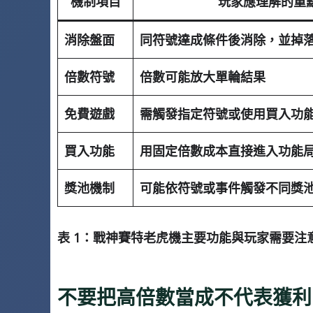
機制項目
玩家應理解的重
消除盤面
同符號達成條件後消除，並掉
倍數符號
倍數可能放大單輪結果
免費遊戲
需觸發指定符號或使用買入功
買入功能
用固定倍數成本直接進入功能
獎池機制
可能依符號或事件觸發不同獎
表 1：戰神賽特老虎機主要功能與玩家需要注
不要把高倍數當成不代表獲利