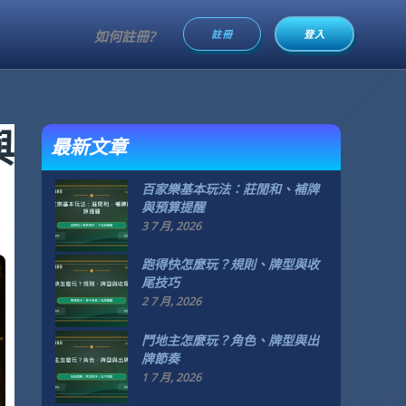
如何註冊?
註冊
登入
與
最新文章
百家樂基本玩法：莊閒和、補牌
與預算提醒
3 7 月, 2026
跑得快怎麼玩？規則、牌型與收
尾技巧
2 7 月, 2026
鬥地主怎麼玩？角色、牌型與出
牌節奏
1 7 月, 2026