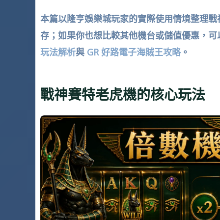
本篇以隆亨娛樂城玩家的實際使用情境整理戰
存；如果你也想比較其他機台或儲值優惠，可
玩法解析
與
GR 好路電子海賊王攻略
。
戰神賽特老虎機的核心玩法