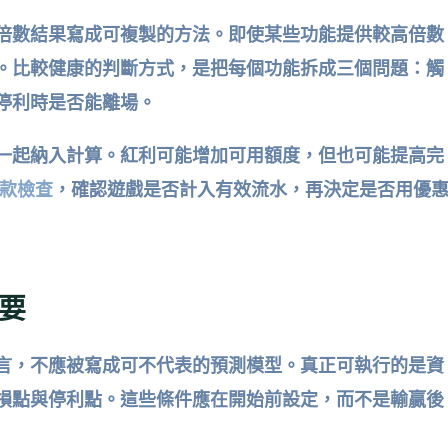
倍數結果寫成可複製的方法。即使某些功能提供較高倍數
。比較健康的判斷方式，是把每個功能拆成三個問題：觸
停利時是否能離場。
一起納入計算。紅利可能增加可用額度，但也可能提高完
條款檢查
，確認遊戲是否計入有效流水，再決定是否用優
要
言，不應被寫成可不代表的預測模型。真正可執行的是資
損點與停利點。這些條件應在開始前設定，而不是輸贏後