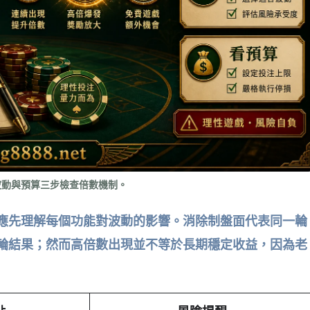
波動與預算三步檢查倍數機制。
應先理解每個功能對波動的影響。消除制盤面代表同一輪
輪結果；然而高倍數出現並不等於長期穩定收益，因為老