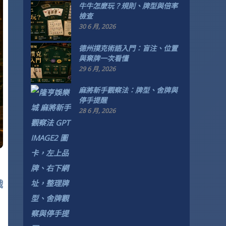
牛牛怎麼玩？規則、牌型與倍率
檢查
30 6 月, 2026
德州撲克術語入門：盲注、位置
與棄牌一次看懂
29 6 月, 2026
麻將新手觀察法：牌型、舍牌與
停手提醒
28 6 月, 2026
戲