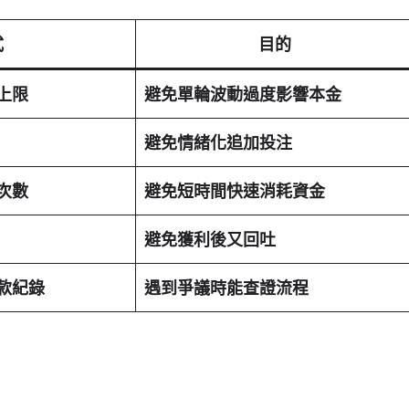
式
目的
上限
避免單輪波動過度影響本金
避免情緒化追加投注
次數
避免短時間快速消耗資金
避免獲利後又回吐
款紀錄
遇到爭議時能查證流程