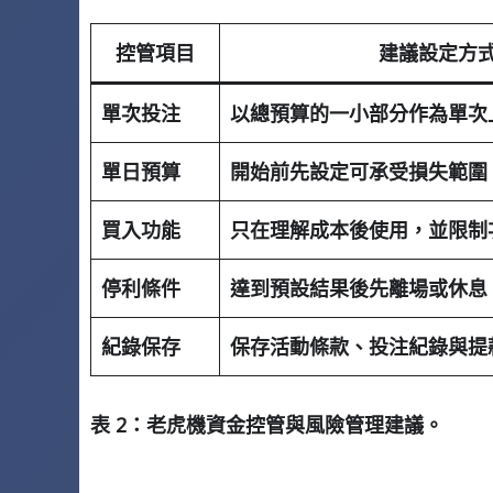
控管項目
建議設定方
單次投注
以總預算的一小部分作為單次
單日預算
開始前先設定可承受損失範圍
買入功能
只在理解成本後使用，並限制
停利條件
達到預設結果後先離場或休息
紀錄保存
保存活動條款、投注紀錄與提
表 2：老虎機資金控管與風險管理建議。