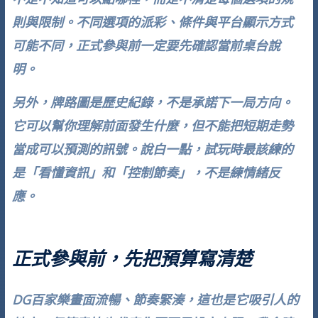
則與限制。不同選項的派彩、條件與平台顯示方式
可能不同，正式參與前一定要先確認當前桌台說
明。
另外，牌路圖是歷史紀錄，不是承諾下一局方向。
它可以幫你理解前面發生什麼，但不能把短期走勢
當成可以預測的訊號。說白一點，試玩時最該練的
是「看懂資訊」和「控制節奏」，不是練情緒反
應。
正式參與前，先把預算寫清楚
DG百家樂畫面流暢、節奏緊湊，這也是它吸引人的