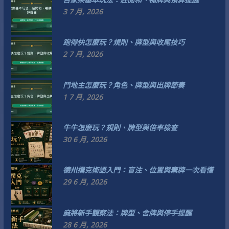
3 7 月, 2026
跑得快怎麼玩？規則、牌型與收尾技巧
2 7 月, 2026
鬥地主怎麼玩？角色、牌型與出牌節奏
1 7 月, 2026
牛牛怎麼玩？規則、牌型與倍率檢查
30 6 月, 2026
德州撲克術語入門：盲注、位置與棄牌一次看懂
29 6 月, 2026
麻將新手觀察法：牌型、舍牌與停手提醒
28 6 月, 2026