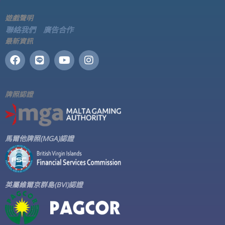
遊戲聲明
聯絡我們
廣告合作
最新資訊
F
L
Y
I
a
i
o
n
c
n
u
s
e
e
t
t
b
u
a
牌照認證
o
b
g
o
e
r
k
a
m
馬爾他牌照(MGA)認證
英屬維爾京群島(BVI)認證