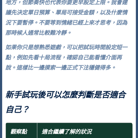
地方，但節奏快也代表你要更早設定上限。我會建
議先決定單日預算、單局可接受金額，以及什麼情
況下要暫停。不要等到情緒已經上來才思考，因為
那時候人通常比較難冷靜。
如果你只是想熟悉遊戲，可以把試玩時間設定短一
點，例如先看十局流程，確認自己能看懂介面再
說。這樣比一邊摸索一邊正式下注穩健得多。
新手試玩後可以怎麼判斷是否適合
自己？
觀察點
適合繼續了解的狀況