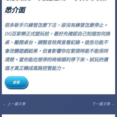
悉介面
很多新手只練習怎麼下注，卻沒有練習怎麼停止。
DG百家樂正式遊玩前，最好先確認自己知道如何換
桌、離開桌台、調整音效與查看紀錄。這些功能不
會改變遊戲結果，但會影響你在緊張時能不能保持
清楚。當你能在想停的時候順利停下來，試玩的價
值才真正轉成風險控管能力。
註冊
←
上一篇文章
下一篇文章
→