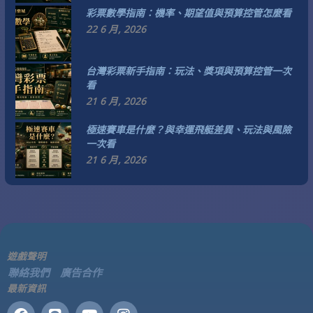
彩票數學指南：機率、期望值與預算控管怎麼看
22 6 月, 2026
台灣彩票新手指南：玩法、獎項與預算控管一次
看
21 6 月, 2026
極速賽車是什麼？與幸運飛艇差異、玩法與風險
一次看
21 6 月, 2026
遊戲聲明
聯絡我們
廣告合作
最新資訊
F
L
Y
I