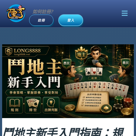
跳
Men
至
如何註冊?
主
註冊
登入
要
內
容
鬥地主新手入門指南：規