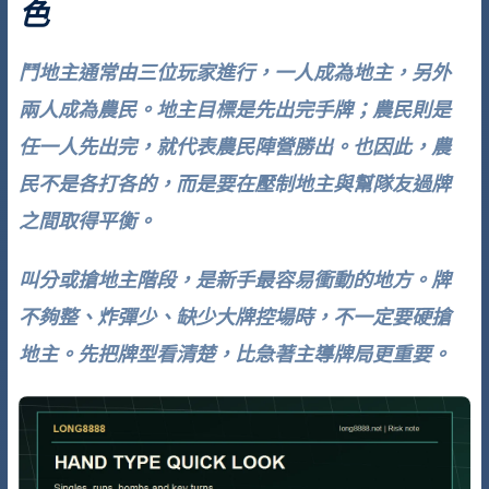
色
鬥地主通常由三位玩家進行，一人成為地主，另外
兩人成為農民。地主目標是先出完手牌；農民則是
任一人先出完，就代表農民陣營勝出。也因此，農
民不是各打各的，而是要在壓制地主與幫隊友過牌
之間取得平衡。
叫分或搶地主階段，是新手最容易衝動的地方。牌
不夠整、炸彈少、缺少大牌控場時，不一定要硬搶
地主。先把牌型看清楚，比急著主導牌局更重要。