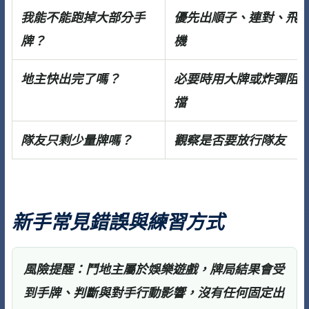
我能不能跑掉大部分手
優先出順子、連對、飛
牌？
機
地主快出完了嗎？
必要時用大牌或炸彈阻
擋
隊友只剩少量牌嗎？
觀察是否要放行隊友
新手常見錯誤與練習方式
風險提醒：
鬥地主屬於娛樂遊戲，牌局結果會受
到手牌、判斷與對手行動影響，沒有任何固定出