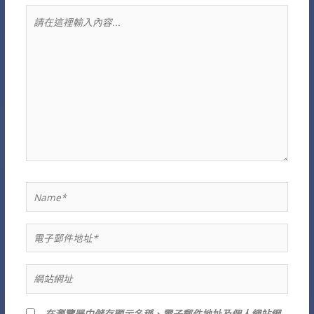
請
在
這
裡
輸
入
內
容...
Name*
電
子
郵
網
件
站
地
網
在
瀏覽器
中儲存顯示名稱、電子郵件地址及個人網站網