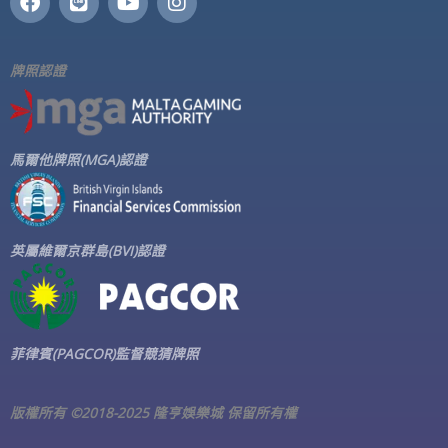
a
i
o
n
c
n
u
s
e
e
t
t
b
u
a
牌照認證
o
b
g
o
e
r
k
a
m
馬爾他牌照(MGA)認證
英屬維爾京群島(BVI)認證
菲律賓(PAGCOR)監督競猜牌照
版權所有 ©2018-2025 隆亨娛樂城 保留所有權