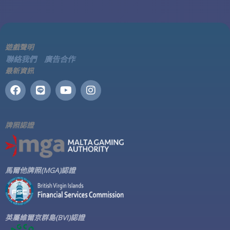
遊戲聲明
聯絡我們
廣告合作
最新資訊
F
L
Y
I
a
i
o
n
c
n
u
s
e
e
t
t
b
u
a
牌照認證
o
b
g
o
e
r
k
a
m
馬爾他牌照(MGA)認證
英屬維爾京群島(BVI)認證