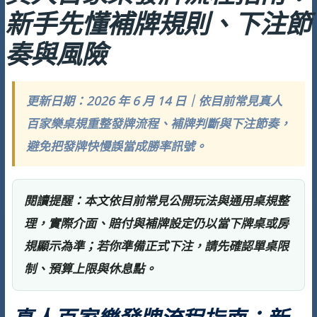
新手先懂補牌規則、下注節
奏與風險
更新日期：2026 年 6 月 14 日｜依目前常見真人
百家樂桌規重整發牌流程、補牌判斷與下注節奏，
避免把發牌快慢誤當成勝率訊號。
閱讀提醒：
本文依目前常見公開玩法與通用桌規整
理，實際介面、賠付與補牌設定仍以當下牌桌或房
規顯示為準；若你準備正式下注，請先確認單桌限
制、預算上限與休息點。