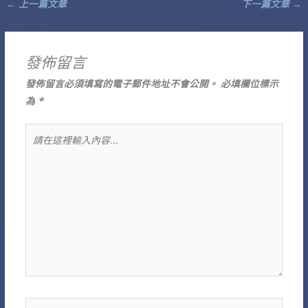
←
上一篇文章
下一篇文章
→
發佈留言
發佈留言必須填寫的電子郵件地址不會公開。
必填欄位標示
為
*
請
在
這
裡
輸
入
內
容...
Name*