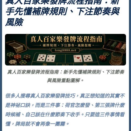
真人百家樂發牌流程指南：新
手先懂補牌規則、下注節奏與
風險
真人百家樂發牌流程指南：新手先懂補牌規則、下注節奏
與風險重點圖解。
很多人搜尋真人百家樂發牌技巧，真正想知道的其實不
是神祕口訣，而是三件事：荷官怎麼發、第三張牌什麼
時候補、自己該在什麼節奏下收手。只要這三件事情看
懂，牌局就不會再像一團霧。