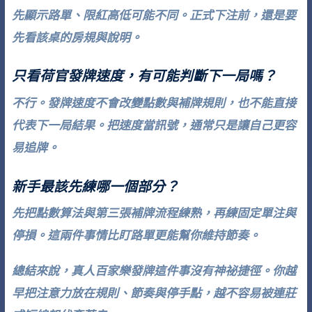
先顯示路單、限紅高低可能不同。正式下注前，還是要
先看該桌的房規與說明。
只看荷官發牌速度，有可能判斷下一局嗎？
不行。發牌速度不會改變點數與補牌規則，也不能直接
代表下一局結果。把速度當訊號，通常只是讓自己更容
易追牌。
新手最該先練哪一個部分？
先把點數算法與第三張補牌流程練熟，再練固定單注與
停損。這兩件事情比盯路單更能幫你維持節奏。
總結來說，真人百家樂發牌這件事沒有神祕捷徑。你越
早把注意力放在規則、節奏與停手點，越不容易被連莊