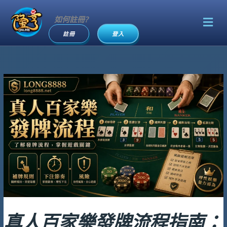
跳
Men
至
如何註冊?
主
註冊
登入
要
內
容
真人百家樂發牌流程指南：