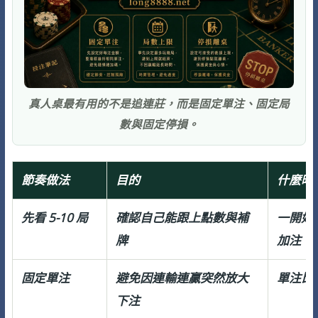
真人桌最有用的不是追連莊，而是固定單注、固定局
數與固定停損。
節奏做法
目的
什麼時
先看 5-10 局
確認自己能跟上點數與補
一開始
牌
加注
固定單注
避免因連輸連贏突然放大
單注比
下注