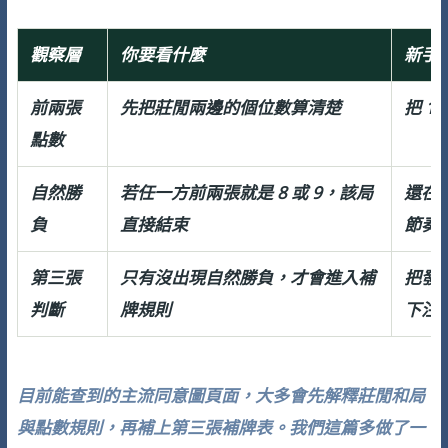
觀察層
你要看什麼
新手
前兩張
先把莊閒兩邊的個位數算清楚
把 1
點數
自然勝
若任一方前兩張就是 8 或 9，該局
還在
負
直接結束
節奏
第三張
只有沒出現自然勝負，才會進入補
把發
判斷
牌規則
下注
目前能查到的主流同意圖頁面，大多會先解釋莊閒和局
與點數規則，再補上第三張補牌表。我們這篇多做了一