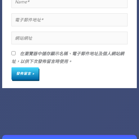
電
子
郵
網
件
站
地
網
在
瀏覽器
中儲存顯示名稱、電子郵件地址及個人網站網
址
址
址，以供下次發佈留言時使用。
*