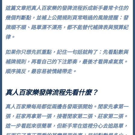
這篇文章把真人百家樂的發牌流程拆成新手最常卡住的
幾個判斷點，並補上公開規則頁常略過的風險提醒：發
牌順不順、路單漂不漂亮，都不能替代補牌表與預算紀
律。
如果你只想先抓重點，記住一句話就夠了：先看點數與
補牌規則，再看自己的下注節奏，最後才看牌桌氣氛。
順序搞反，最容易被情緒帶走。
真人百家樂發牌流程先看什麼？
真人百家樂每局都從兩邊各發兩張開始。閒家先拿第一
張，莊家再拿第一張，接著閒家第二張、莊家第二張。
這一步看起來很簡單，但新手常在這裡分心去追路單，