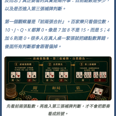
反而忘了真正要看的其實是兩件事：目前點數是多少，
以及是否進入第三張補牌判斷。
第一個觀察層是『前兩張合計』。百家樂只看個位數，
10、J、Q、K 都算 0。像是 7 加 8 不是 15，而是 5；4
加 6 則是 0。很多人在真人桌一緊張就把總點數算錯，
後面所有判斷都會跟著偏掉。
先看前兩張點數，再進入第三張補牌判斷，才不會把節奏
看成訊號。