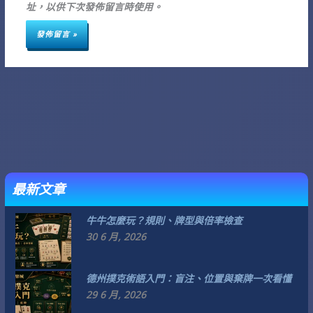
址
址，以供下次發佈留言時使用。
*
最新文章
牛牛怎麼玩？規則、牌型與倍率檢查
30 6 月, 2026
德州撲克術語入門：盲注、位置與棄牌一次看懂
29 6 月, 2026