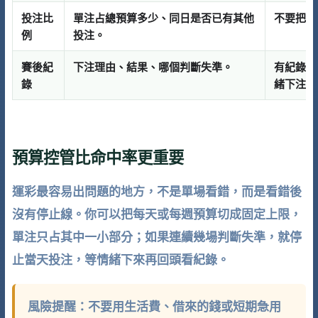
投注比
單注占總預算多少、同日是否已有其他
不要把多
例
投注。
賽後紀
下注理由、結果、哪個判斷失準。
有紀錄才
錄
緒下注。
預算控管比命中率更重要
運彩最容易出問題的地方，不是單場看錯，而是看錯後
沒有停止線。你可以把每天或每週預算切成固定上限，
單注只占其中一小部分；如果連續幾場判斷失準，就停
止當天投注，等情緒下來再回頭看紀錄。
風險提醒：
不要用生活費、借來的錢或短期急用