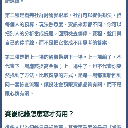
緒選擇。
第二種是看完社群討論就跟單。
社群可以提供想法，但
每個人的預算、玩法熟悉度、資訊來源都不同。你可以
把別人的分析當成提醒，回頭檢查傷停、賽程、盤口與
自己的停手線，而不是把它當成不用思考的答案。
第三種是把上一場的輸贏帶到下一場。
上一場輸了，不
代表下一場應該提高金額；上一場中了，也不代表你突
然找到了方法。比較健康的方式，是每一場都重新回到
同一套檢查流程，讓投注金額跟資訊品質有關，而不是
跟心情有關。
賽後紀錄怎麼寫才有用？
很多人以為紀錄只是記輸贏，其實更重要的是記「當時