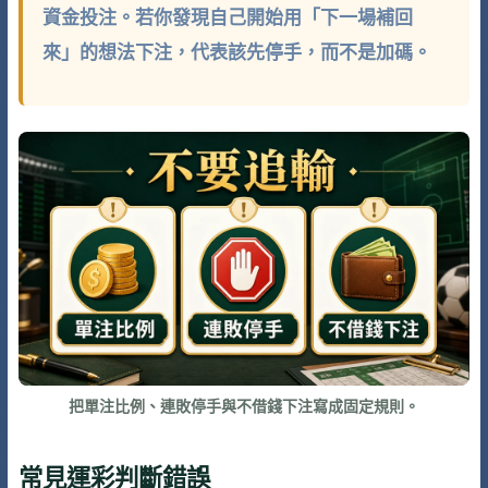
資金投注。若你發現自己開始用「下一場補回
來」的想法下注，代表該先停手，而不是加碼。
把單注比例、連敗停手與不借錢下注寫成固定規則。
常見運彩判斷錯誤