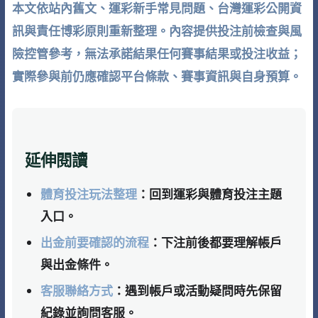
本文依站內舊文、運彩新手常見問題、台灣運彩公開資
訊與責任博彩原則重新整理。內容提供投注前檢查與風
險控管參考，無法承諾結果任何賽事結果或投注收益；
實際參與前仍應確認平台條款、賽事資訊與自身預算。
延伸閱讀
體育投注玩法整理
：回到運彩與體育投注主題
入口。
出金前要確認的流程
：下注前後都要理解帳戶
與出金條件。
客服聯絡方式
：遇到帳戶或活動疑問時先保留
紀錄並詢問客服。