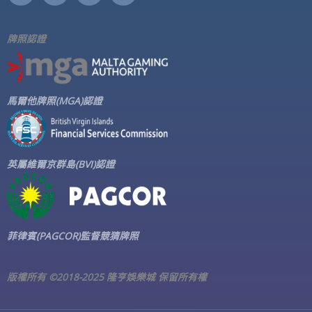
c
n
u
s
e
e
t
t
b
u
a
牌照認證
o
b
g
o
e
r
k
a
m
馬爾他牌照(MGA)認證
英屬維爾京群島(BVI)認證
菲律賓(PAGCOR)監督競猜牌照
版權所有 ©2018-2025 隆亨娛樂城 保留所有權