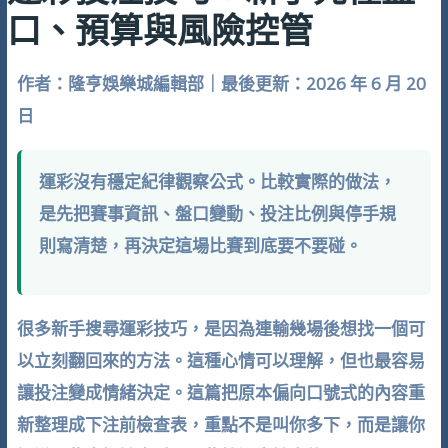
口、預算與風險控管
作者：隆亨娛樂城編輯部｜最後更新：2026 年 6 月 20
日
運彩沒有穩定紀律觀察公式。比較實際的做法，
是先把賽事資訊、盤口變動、投注比例與停手規
則寫清楚，再決定這場比賽到底要不要碰。
很多新手搜尋運彩技巧，是因為連輸幾場後想找一個可
以立刻翻回來的方法。這種心情可以理解，但也最容易
讓投注變成情緒決定。這篇把原本偏向口號式的內容重
新整理成下注前檢查表，重點不是叫你多下，而是讓你