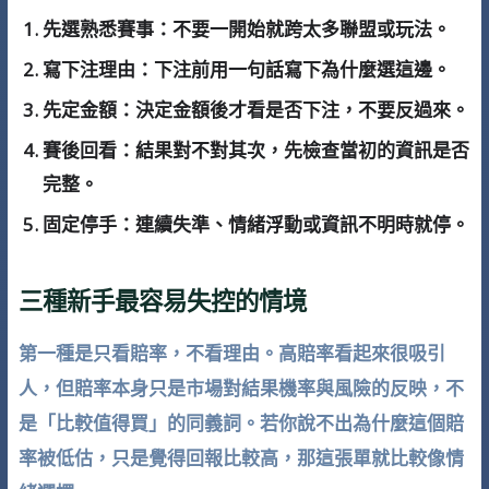
先選熟悉賽事：
不要一開始就跨太多聯盟或玩法。
寫下注理由：
下注前用一句話寫下為什麼選這邊。
先定金額：
決定金額後才看是否下注，不要反過來。
賽後回看：
結果對不對其次，先檢查當初的資訊是否
完整。
固定停手：
連續失準、情緒浮動或資訊不明時就停。
三種新手最容易失控的情境
第一種是只看賠率，不看理由。
高賠率看起來很吸引
人，但賠率本身只是市場對結果機率與風險的反映，不
是「比較值得買」的同義詞。若你說不出為什麼這個賠
率被低估，只是覺得回報比較高，那這張單就比較像情