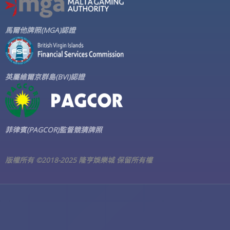
o
e
r
k
a
m
馬爾他牌照(MGA)認證
英屬維爾京群島(BVI)認證
菲律賓(PAGCOR)監督競猜牌照
版權所有 ©2018-2025 隆亨娛樂城 保留所有權