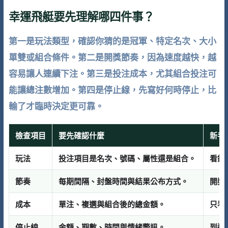
幸運飛艇要先理解哪四件事？
第一是玩法類型，確認你猜的是冠軍、特定名次、大小
單雙或組合條件。第二是開獎節奏，因為速度越快，越
容易讓人連續下注。第三是投注成本，尤其組合投注可
能讓總注數增加。第四是停止線，先寫好何時停止，比
輸了才臨時決定更可靠。
檢查項目
要先確認什麼
新手
玩法
投注項目是名次、號碼、屬性還是組合。
看錯
節奏
每期間隔、封盤時間與結果公布方式。
開獎
成本
單注、複選與組合後的總金額。
只看
停止線
金額、期數、時間與情緒警訊。
到達