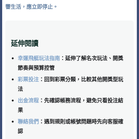
響生活，應立即停止。
延伸閱讀
幸運飛艇玩法指南
：延伸了解名次玩法、開獎
節奏與預算控管
彩票投注
：回到彩票分類，比較其他開獎型玩
法
出金流程
：先確認帳務流程，避免只看投注結
果
聯絡我們
：遇到規則或帳號問題時先向客服確
認