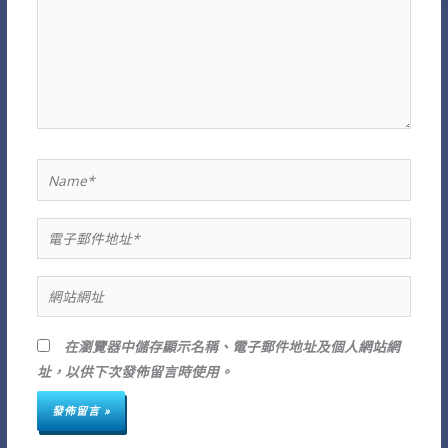
輸
入
內
容...
Name*
電
子
郵
網
件
站
地
網
在
瀏覽器
中儲存顯示名稱、電子郵件地址及個人網站網
址
址
址，以供下次發佈留言時使用。
*