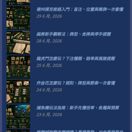
德州撲克術語入門：盲注、位置與棄牌一次看懂
29 6 月, 2026
麻將新手觀察法：牌型、舍牌與停手提醒
28 6 月, 2026
龍虎鬥怎麼玩？下注種類、賠率與風險提醒
25 6 月, 2026
炸金花怎麼玩？規則、牌型與節奏一次看懂
24 6 月, 2026
捕魚機玩法指南：新手先懂倍率、魚種與預算
23 6 月, 2026