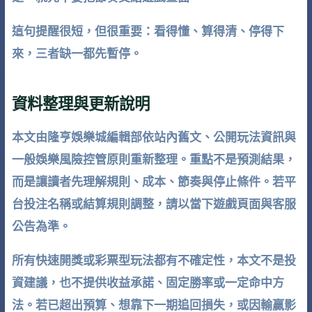
這句提醒很短，但很重要：看得懂、算得清、停得下
來，三者缺一都先暫停。
資料整理與更新說明
本文由隆亨娛樂城編輯部依站內舊文、公開玩法資訊與
一般娛樂風險控管原則重新整理。重點不是預測結果，
而是讓讀者先理解規則、成本、節奏與停止條件。若平
台投注名稱或結算規則調整，請以當下遊戲頁面與客服
公告為準。
所有快速開獎或彩票型玩法都有不確定性，本文不是投
資建議，也不提供收益承諾、固定勝率或一定命中方
法。若已超出預算、想靠下一期追回損失，或因輸贏影