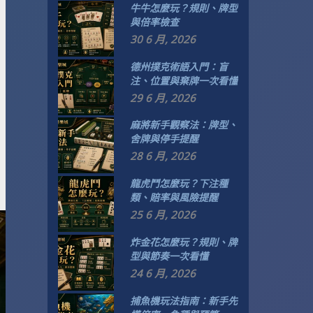
牛牛怎麼玩？規則、牌型
與倍率檢查
30 6 月, 2026
德州撲克術語入門：盲
注、位置與棄牌一次看懂
29 6 月, 2026
麻將新手觀察法：牌型、
舍牌與停手提醒
28 6 月, 2026
龍虎鬥怎麼玩？下注種
類、賠率與風險提醒
25 6 月, 2026
炸金花怎麼玩？規則、牌
型與節奏一次看懂
24 6 月, 2026
捕魚機玩法指南：新手先