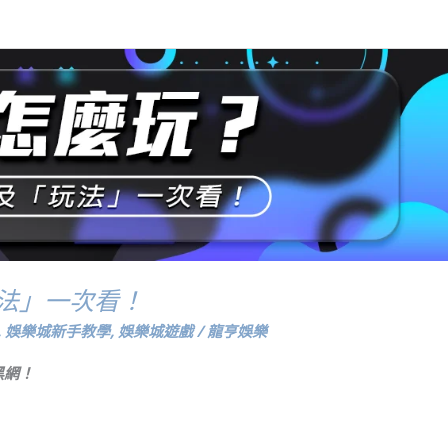
法」一次看！
,
娛樂城新手教學
,
娛樂城遊戲
/
龍亨娛樂
黑網！