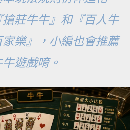
『搶莊牛牛』和『百人牛
百家樂』，小編也會推薦
牛牛遊戲唷。