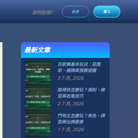
如何註冊?
註冊
登入
最新文章
百家樂基本玩法：莊閒
和、補牌與預算提醒
3 7 月, 2026
跑得快怎麼玩？規則、牌
型與收尾技巧
2 7 月, 2026
鬥地主怎麼玩？角色、牌
型與出牌節奏
1 7 月, 2026