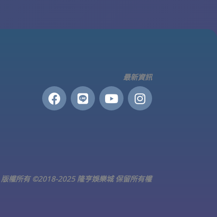
最新資訊
F
L
Y
I
a
i
o
n
c
n
u
s
e
e
t
t
b
u
a
o
b
g
o
e
r
k
a
版權所有 ©2018-2025 隆亨娛樂城 保留所有權
m