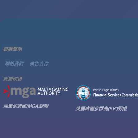
遊戲聲明
聯絡我們
廣告合作
牌照認證
馬爾他牌照(MGA)認證
英屬維爾京群島(BVI)認證